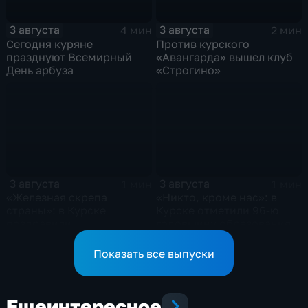
3 августа
3 августа
4 мин
2 мин
Сегодня куряне
Против курского
празднуют Всемирный
«Авангарда» вышел клуб
День арбуза
«Строгино»
3 августа
3 августа
1 мин
1 мин
«Железная скрепа
«Никто, кроме нас»: в
страны»: в Курске
Курске отметили 96-ю
поздравили
годовщину образования
железнодорожников
ВДВ
региона
Показать все выпуски
Еще
интересное