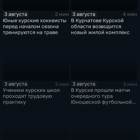
3 августа
3 августа
2 мин
4 мин
Юные курские хоккеисты
В Курчатове Курской
перед началом сезона
области возводится
тренируются на траве
новый жилой комплекс
3 августа
3 августа
3 мин
3 мин
Ученики курских школ
В Курске прошли матчи
проходят трудовую
очередного тура
практику
Юношеской футбольной
лиги