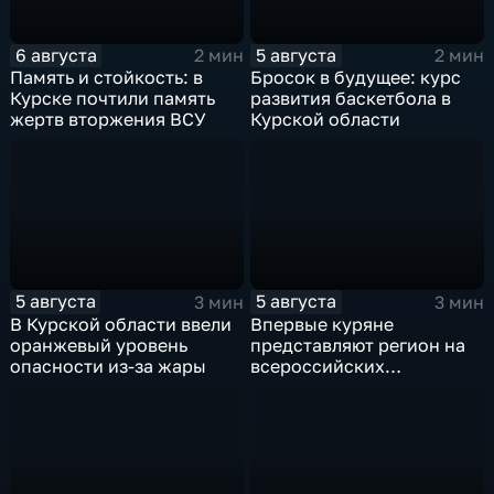
6 августа
5 августа
2 мин
2 мин
Память и стойкость: в
Бросок в будущее: курс
Курске почтили память
развития баскетбола в
жертв вторжения ВСУ
Курской области
5 августа
5 августа
3 мин
3 мин
В Курской области ввели
Впервые куряне
оранжевый уровень
представляют регион на
опасности из-за жары
всероссийских
юношеских
соревнованиях по игре в
лапту