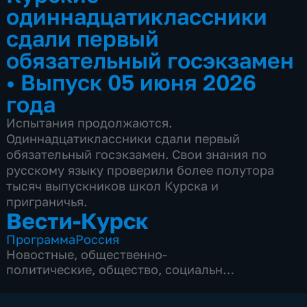
одиннадцатиклассники
сдали первый
обязательный госэкзамен
•
Выпуск 05 июня 2026
года
Испытания продолжаются.
Одиннадцатиклассники сдали первый
обязательный госэкзамен. Свои знания по
русскому языку проверили более полутора
тысяч выпускников школ Курска и
приграничья.
Вести-Курск
Программа
Россия
Новостные
,
общественно-
политические
,
общество
,
социально-
экономические
,
5 сезонов, 12968 выпусков