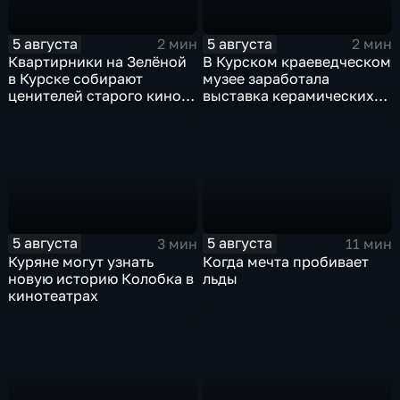
5 августа
5 августа
2 мин
2 мин
Квартирники на Зелёной
В Курском краеведческом
в Курске собирают
музее заработала
ценителей старого кино
выставка керамических
уже 8 лет
игрушек в традиционных
нарядах нашего края
5 августа
5 августа
3 мин
11 мин
Куряне могут узнать
Когда мечта пробивает
новую историю Колобка в
льды
кинотеатрах