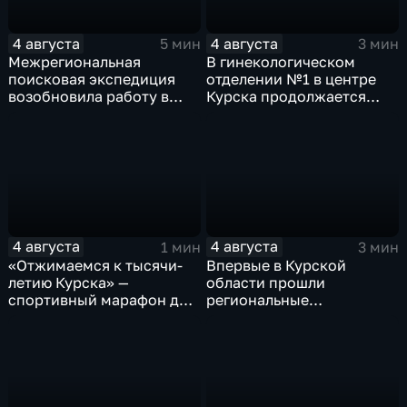
4 августа
4 августа
5 мин
3 мин
Межрегиональная
В гинекологическом
поисковая экспедиция
отделении №1 в центре
возобновила работу в
Курска продолжается
Знаменской роще Курска
реконструкция
4 августа
4 августа
1 мин
3 мин
«Отжимаемся к тысячи-
Впервые в Курской
летию Курска» —
области прошли
спортивный марафон для
региональные
горожан
соревнования по
мотоджимхане