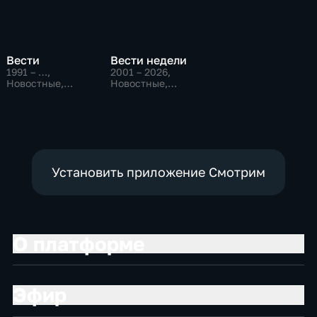
Вести
Вести недели
1991 – …
,
2001 – 2026
,
Новостные,
Новостные,
Общественно-
Общественно-
политические,
политические
социально-
экономические
Установить приложение Смотрим
О платформе
Эфир