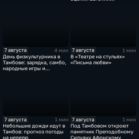
Певрышов в ходе рабочей
поездки
7 августа
7 августа
4 мин
1 мин
День физкультурника в
В «Театре на стульях»
Тамбове: зарядка, самбо,
«Письма любви»
народные игры и
олимпийский чемпион
7 августа
7 августа
1 мин
1 мин
Небольшие дожди идут в
Под Тамбовом откроют
Тамбов: прогноз погоды
памятник Преподобному
на неделю
Силуану Афонскому