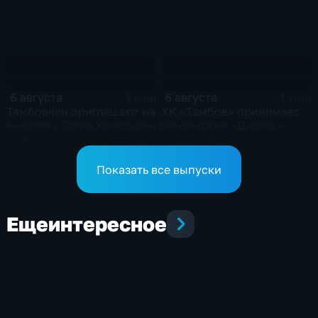
6 августа
6 августа
1 мин
1 мин
Тамбовчан приглашают на
ХК «Тамбов» принимает
выставку Гаянэ Хачатурян
пензенский «Дизель»
«Утро белой сирени»
Показать все выпуски
Еще
интересное