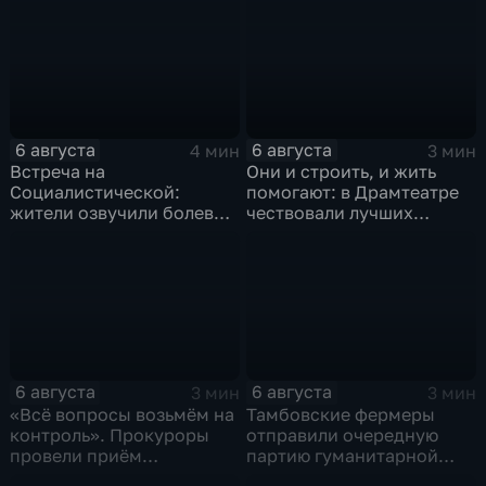
6 августа
6 августа
4 мин
3 мин
Встреча на
Они и строить, и жить
Социалистической:
помогают: в Драмтеатре
жители озвучили болевые
чествовали лучших
точки, Максим Косенков
строителей
дал ответы
6 августа
6 августа
3 мин
3 мин
«Всё вопросы возьмём на
Тамбовские фермеры
контроль». Прокуроры
отправили очередную
провели приём
партию гуманитарной
участников СВО
помощи на фронт