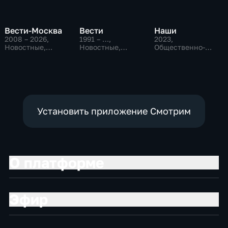
Вести-Москва
Вести
Наши
2008 – 2026
,
1991 – …
,
2023
,
Новостные,
Новостные,
Общественно-
Общественно-
Общественно-
политические
политические,
политические,
социально-
социально-
экономические
экономические
Установить приложение Смотрим
О платформе
Эфир