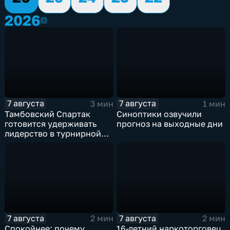
2026
2026
7 августа
7 августа
3 мин
1 мин
Тамбовский Спартак
Синоптики озвучили
готовится удерживать
прогноз на выходные дни
лидерство в турнирной
таблицеТамбовский
Спартак готовится
удерживать лидерство в
турнирной таблице
7 августа
7 августа
2 мин
2 мин
Спокойнее: почему
16-летний наркоторговец