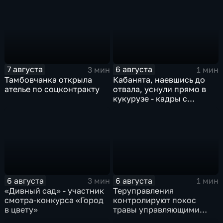
ожидать и чем заняться
на мероприятии
7 августа
6 августа
3 мин
1 мин
Тамбовчанка открыла
Кабанята, наевшись до
ателье по соцконтракту
отвала, уснули прямо в
кукурузе - кадры с
фотоловушек
6 августа
6 августа
3 мин
1 мин
«Дивный сад» - участник
Теруправления
смотра-конкурса «Город
контролируют покос
в цвету»
травы управляющими
компаниями