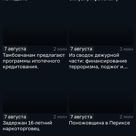
7 августа
7 августа
2 мин
3 мин
Тамбовчанам предлагают
Из сводок дежурной
программы ипотечного
части: финансирование
кредитования.
терроризма, поджог и
неправомерный оборот
средств платежей
7 августа
7 августа
2 мин
2 мин
Задержан 16-летний
Поножовщина в Периксе
наркоторговец