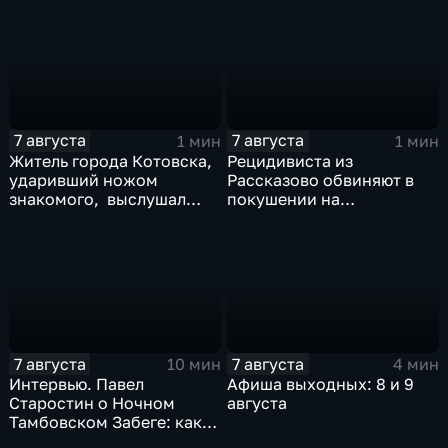
7 августа
7 августа
1 мин
1 мин
Житель города Котовска,
Рецидивиста из
ударивший ножом
Рассказово обвиняют в
знакомого, выслушал
покушении на
приговорЖитель города
убийствоРецидивиста из
Котовска, ударивший
Рассказово обвиняют в
ножом знакомого,
покушении на убийство
выслушал приговор
7 августа
7 августа
10 мин
4 мин
Интервью. Павел
Афиша выходных: 8 и 9
Старостин о Ночном
августа
Тамбовском Забеге: как
подготовиться, что