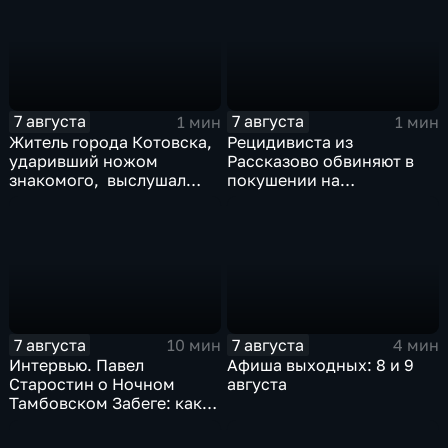
7 августа
7 августа
1 мин
1 мин
Житель города Котовска,
Рецидивиста из
ударивший ножом
Рассказово обвиняют в
знакомого, выслушал
покушении на
приговорЖитель города
убийствоРецидивиста из
Котовска, ударивший
Рассказово обвиняют в
ножом знакомого,
покушении на убийство
выслушал приговор
7 августа
7 августа
10 мин
4 мин
Интервью. Павел
Афиша выходных: 8 и 9
Старостин о Ночном
августа
Тамбовском Забеге: как
подготовиться, что
ожидать и чем заняться