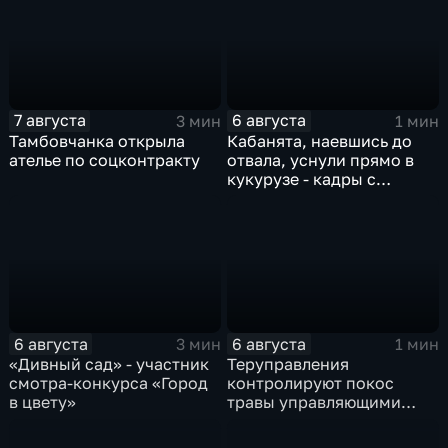
на мероприятии
7 августа
6 августа
3 мин
1 мин
Тамбовчанка открыла
Кабанята, наевшись до
ателье по соцконтракту
отвала, уснули прямо в
кукурузе - кадры с
фотоловушек
6 августа
6 августа
3 мин
1 мин
«Дивный сад» - участник
Теруправления
смотра-конкурса «Город
контролируют покос
в цвету»
травы управляющими
компаниями