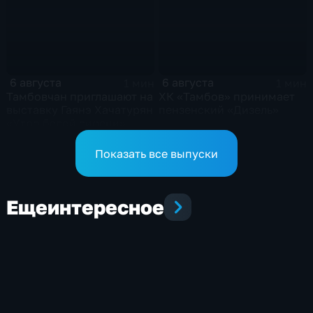
6 августа
6 августа
1 мин
1 мин
Тамбовчан приглашают на
ХК «Тамбов» принимает
выставку Гаянэ Хачатурян
пензенский «Дизель»
«Утро белой сирени»
Показать все выпуски
Еще
интересное