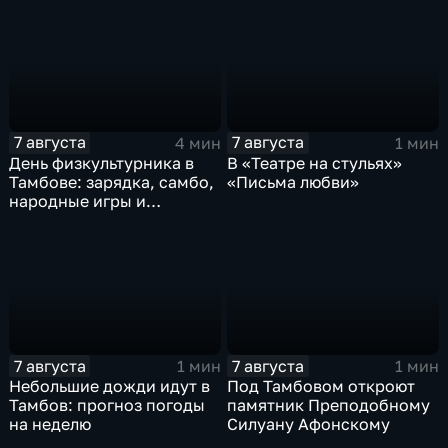
поездки
7 августа
7 августа
4 мин
1 мин
День физкультурника в
В «Театре на стульях»
Тамбове: зарядка, самбо,
«Письма любви»
народные игры и
олимпийский чемпион
7 августа
7 августа
1 мин
1 мин
Небольшие дожди идут в
Под Тамбовом откроют
Тамбов: прогноз погоды
памятник Преподобному
на неделю
Силуану Афонскому