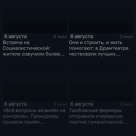
6 августа
6 августа
4 мин
3 мин
Встреча на
Они и строить, и жить
Социалистической:
помогают: в Драмтеатре
жители озвучили болевые
чествовали лучших
точки, Максим Косенков
строителей
дал ответы
6 августа
6 августа
3 мин
3 мин
«Всё вопросы возьмём на
Тамбовские фермеры
контроль». Прокуроры
отправили очередную
провели приём
партию гуманитарной
участников СВО
помощи на фронт