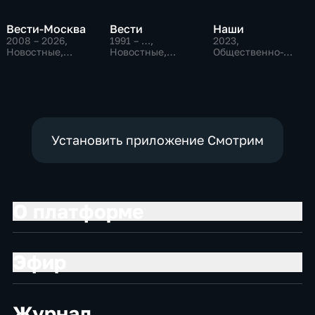
Вести-Москва
Вести
Наши
2008 – 2026
,
1991 – …
,
2023
,
Новостные,
Новостные,
Общественно-
Общественно-
Общественно-
политические
политические,
политические,
социально-
социально-
экономические
экономические
Установить приложение Смотрим
О платформе
Эфир
Журнал