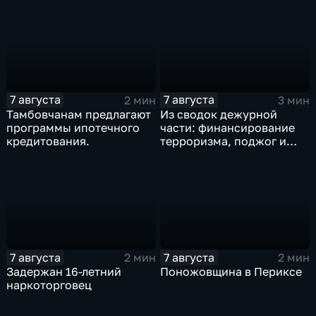
7 августа
7 августа
2 мин
3 мин
Тамбовчанам предлагают
Из сводок дежурной
программы ипотечного
части: финансирование
кредитования.
терроризма, поджог и
неправомерный оборот
средств платежей
7 августа
7 августа
2 мин
2 мин
Задержан 16-летний
Поножовщина в Периксе
наркоторговец