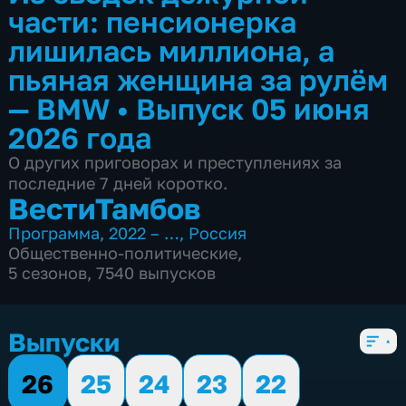
части: пенсионерка
лишилась миллиона, а
пьяная женщина за рулём
— BMW
•
Выпуск 05 июня
2026 года
О других приговорах и преступлениях за
последние 7 дней коротко.
ВестиТамбов
Программа
,
2022 – …
,
Россия
Общественно-политические
,
5 сезонов, 7540 выпусков
Выпуски
26
25
24
23
22