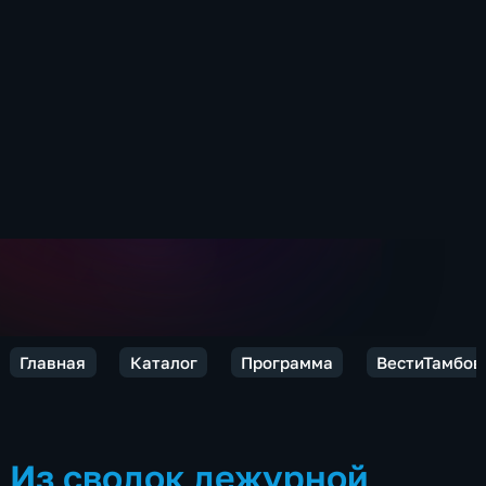
Главная
Каталог
Программа
ВестиТамбов
Из сводок дежурной