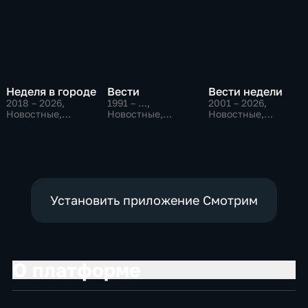
Неделя в городе
Вести
Вести недели
2018 – 2026
,
1991 – …
,
2001 – 2026
,
Новостные,
Новостные,
Новостные,
Общество,
Общественно-
Общественно-
общественно-
политические,
политические
политические
социально-
экономические
Установить приложение Смотрим
О платформе