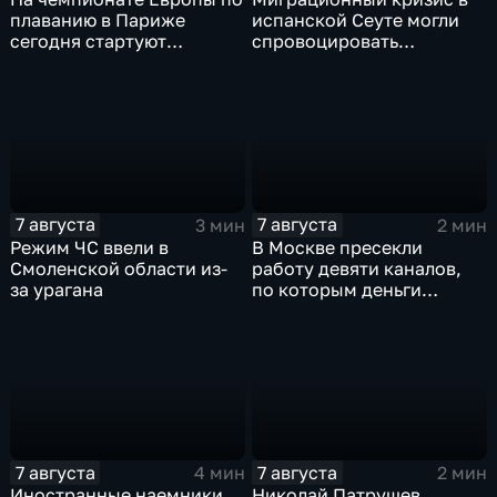
плаванию в Париже
испанской Сеуте могли
сегодня стартуют
спровоцировать
соревнования по хай-
спецслужбы Израиля
дайвингу
7 августа
7 августа
3 мин
2 мин
Режим ЧС ввели в
В Москве пресекли
Смоленской области из-
работу девяти каналов,
за урагана
по которым деньги
выводились за рубеж
через криптовалюту
7 августа
7 августа
4 мин
2 мин
Иностранные наемники
Николай Патрушев