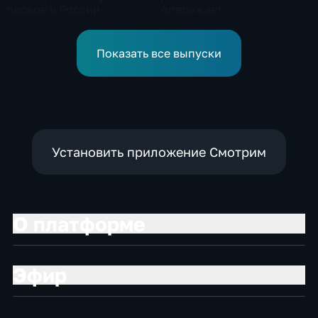
первое в России
опережает
инновационное
общероссийские темпы
модульное приемное
по привлечению
отделение детской
инвестиций, доложил
Показать все выпуски
больницы
Юрий Трутнев Владимиру
Путину
Установить приложение Смотрим
О платформе
Эфир