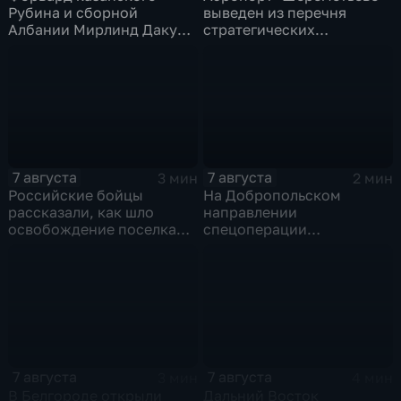
Рубина и сборной
выведен из перечня
Албании Мирлинд Даку
стратегических
переше в Спартак за 11
предприятий
миллионов евро
7 августа
7 августа
3 мин
2 мин
Российские бойцы
На Добропольском
рассказали, как шло
направлении
освобождение поселка
спецоперации
Красноярское на
российские бойцы
Добропольском
отразили более 70
направлении
контратак ВСУ
спецоперации
7 августа
7 августа
3 мин
4 мин
В Белгороде открыли
Дальний Восток