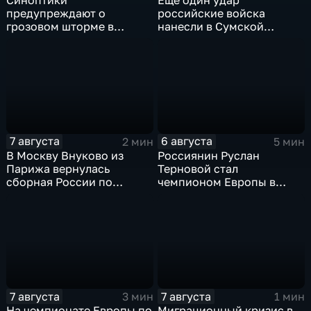
Синоптики
Еще один удар
предупреждают о
российские войска
грозовом шторме в
нанесли в Сумской
Центральной России
области
7 августа
6 августа
2 мин
5 мин
В Москву Внуково из
Россиянин Руслан
Парижа вернулась
Терновой стал
сборная России по
чемпионом Европы в
синхронному плаванию
прыжках в воду с 10-ти
метровой вышки
7 августа
7 августа
3 мин
1 мин
На чемпионате Европы по
Миграционный кризис в