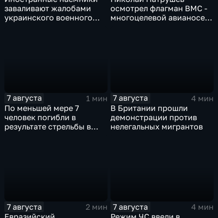
заваливают жалобами
осмотрел флагман ВМС -
украинского военного
многоцелевой авианосец
омбудсмена
"Атлантико" в Рио-де-
Жанейро
7 августа
7 августа
1 мин
4 мин
По меньшей мере 7
В Британии прошли
человек погибли в
демонстрации против
результате стрельбы в
нелегальных мигрантов
одной из школ Таиланда
7 августа
7 августа
2 мин
4 мин
Евразийский
Режим ЧС ввели в