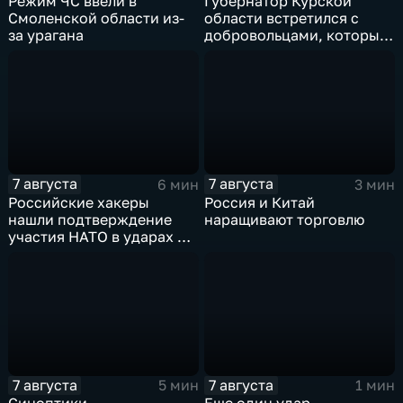
Режим ЧС ввели в
Губернатор Курской
Смоленской области из-
области встретился с
за урагана
добровольцами, которые
помогали пострадавшим
от вторжения ВСУ
жителям приграничья
7 августа
7 августа
6 мин
3 мин
Российские хакеры
Россия и Китай
нашли подтверждение
наращивают торговлю
участия НАТО в ударах по
России
7 августа
7 августа
5 мин
1 мин