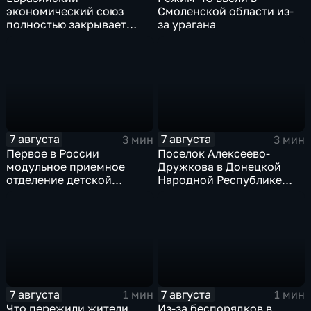
экономический союз
Смоленской области из-
полностью закрывает
за урагана
свои потребности
7 августа
7 августа
3 мин
3 мин
Первое в России
Поселок Алексеево-
модульное приемное
Дружкова в Донецкой
отделение детской
Народной Республике
больницы открыли в
под полным огневым
Белгороде
контролем российских
войск
7 августа
7 августа
1 мин
1 мин
Что пережили жители
Из-за беспорядков в