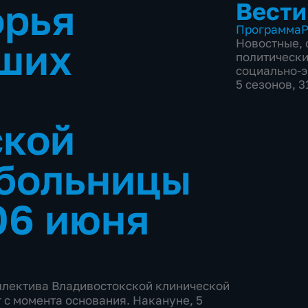
орья
Вести
Программа
Р
чших
Новостные
,
политическ
социально-
5 сезонов, 
ской
 больницы
06 июня
оллектива Владивостокской клинической
 с момента основания. Накануне, 5