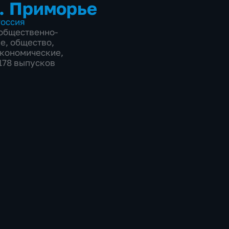
. Приморье
оссия
общественно-
ие
,
общество
,
экономические
,
3178 выпусков