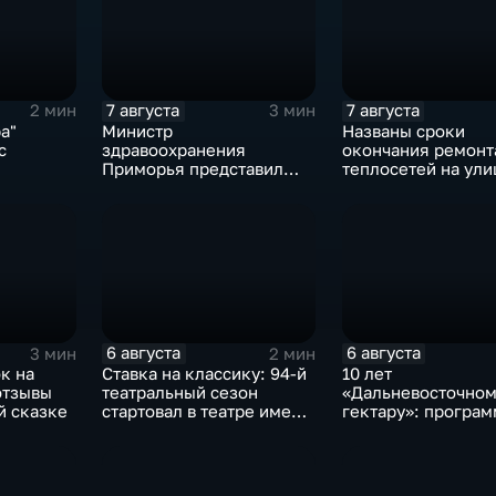
7 августа
7 августа
2 мин
3 мин
а"
Министр
Названы сроки
с
здравоохранения
окончания ремонт
Приморья представил
теплосетей на ули
коллективу
Фонтанной
Находкинской
во Владивостоке
горбольницы нового
главврача
6 августа
6 августа
3 мин
2 мин
к на
Ставка на классику: 94-й
10 лет
отзывы
театральный сезон
«Дальневосточном
й сказке
стартовал в театре имени
гектару»: програм
М. Горького
становится более
востребованной