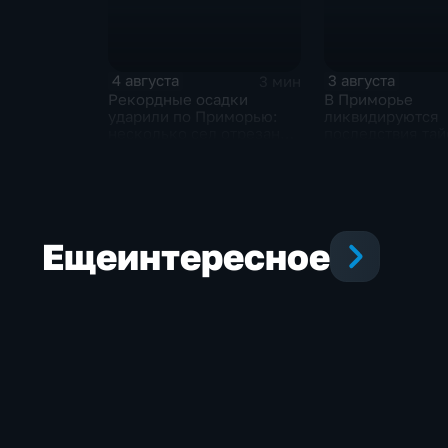
4 августа
3 августа
3 мин
Рекордные осадки
В Приморье
ударили по Приморью:
ликвидируются
несколько сел отрезано
последствия тай
от большой земли
готовятся проти
новым паводкам
Еще
интересное