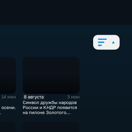
8 августа
14 мин
3 мин
Символ дружбы народов
 осени.
России и КНДР появится
на пилоне Золотого
ьнице.
моста
ериод