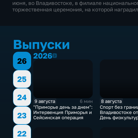
июня, во Владивостоке, в филиале национальног
торжественная церемония, на которой награди
Выпуски
2026
2026
26
25
24
9 августа
8 августа
6 мин
"Приморье день за днем":
Спорт без границ
Интервенция Приморья и
Владивостоке о
23
Сейсинская операция
День физкульту
22