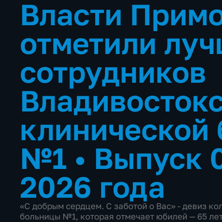
Власти Прим
отметили лу
сотрудников
Владивосток
клинической
№1
•
Выпуск 
2026 года
«С добрым сердцем. С заботой о Вас» - девиз к
больницы №1, которая отмечает юбилей — 65 лет