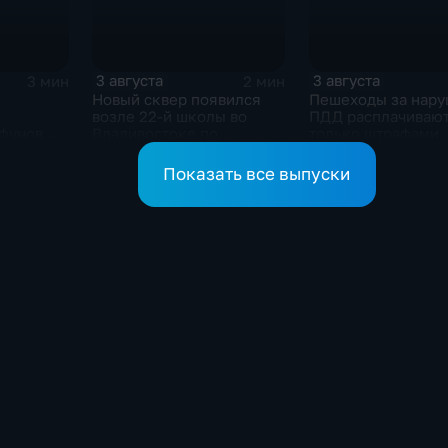
3 августа
3 августа
3 мин
2 мин
Новый сквер появился
Пешеходы за нар
возле 22-й школы во
ПДД расплачивают
фунов и
Владивостоке по
только штрафами, 
востоять
программе "Молодежный
жизнью
бюджет"
Показать все выпуски