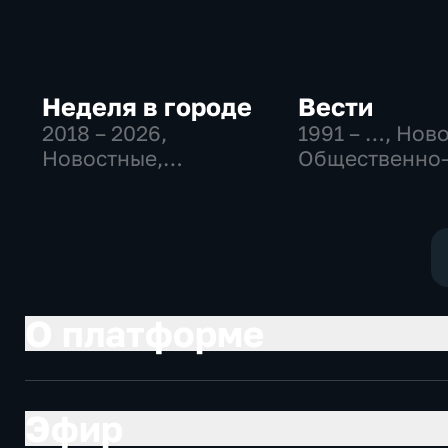
Неделя в городе
Вести
2018 – 2026
,
1991 – …
, Нов
Новостные,
Общественно
Общество,
политические
общественно-
социально-
политические
экономически
О платформе
Эфир