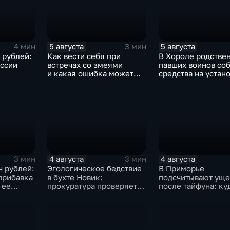
5 августа
5 августа
4 мин
3 мин
. рублей:
Как вести себя при
В Хороле родстве
ссии
встречах со змеями
павших воинов со
и какая ошибка может
средства на устан
 паводка
стоить жизни в случае
мемориала героя
Приморье
укуса?
4 августа
4 августа
3 мин
3 мин
ч рублей:
Эгологическое бедствие
В Приморье
прибавка
в бухте Новик:
подсчитывают ущ
 ее
прокуратура проверяет
после тайфуна: ку
базы-стоянки
обращаться за
маломерных судов
компенсацией?