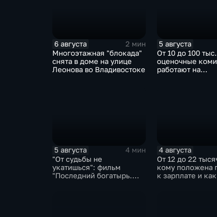
6 августа
5 августа
2 мин
Многоэтажная "блокада"
От 10 до 100 тыс
снята в доме на улице
оценочные коми
Леонова во Владивостоке
работают на
пострадавших от
территориях в 
5 августа
4 августа
4 мин
"От судьбы не
От 12 до 22 тыся
укатишься": фильм
кому положена 
"Последний богатырь.
к зарплате и как
Колобок" впервые на
получить?
больших экранах