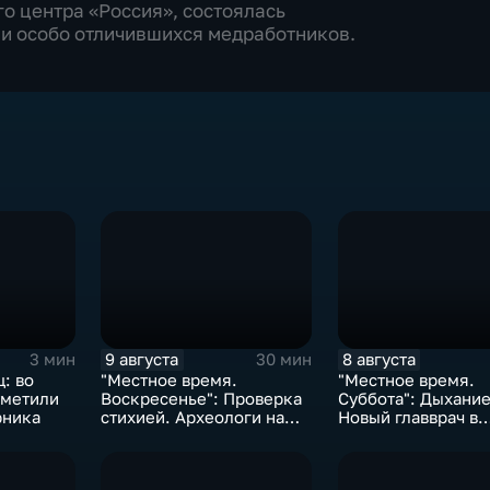
о центра «Россия», состоялась
ли особо отличившихся медработников.
9 августа
8 августа
3 мин
30 мин
: во
"Местное время.
"Местное время.
тметили
Воскресенье": Проверка
Суббота": Дыхание
рника
стихией. Археологи на
Новый главврач в
пороге открытия.
Находкинской бол
Возрождение Стекляшки
Ограничения на п
ВЭФ