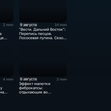
9 августа
2 мин
14 мин
"Вести. Дальний Восток":
а
Перепись песцов.
це
Лососевая путина. Сезон
кумыса
6 августа
4 мин
3 мин
Эффект малютки
у
фиброкапсы:
ма
отдыхающие во
Владивостоке массово
сталкиваются со
странным явлением