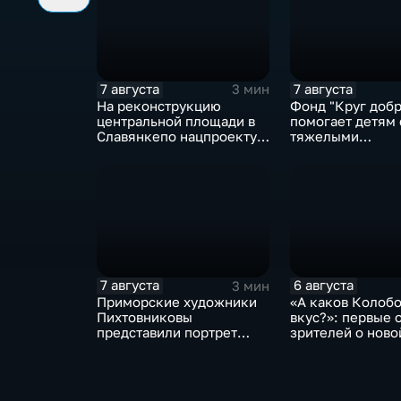
7 августа
7 августа
3 мин
На реконструкцию
Фонд "Круг добр
центральной площади в
помогает детям 
Славянкепо нацпроекту
тяжелыми
выделено 150 млн.
заболеваниями
рублей
7 августа
6 августа
3 мин
Приморские художники
«А каков Колобо
Пихтовниковы
вкус?»: первые 
представили портрет
зрителей о ново
Героя России Сергея
Ефремова