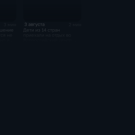
3 августа
3 мин
2 мин
ушение
Дети из 14 стран
ся не
приехали на отдых во
но и
Всероссийский центр
"Океан"