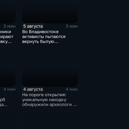
5 августа
3 мин
3 мин
нники
Во Владивостоке
бирают
активисты пытаются
овку
вернуть былую
м СВО
уникальность пляжу в
бухте Стеклянная
4 августа
4 мин
4 мин
На пороге открытия:
ерб
уникальную находку
да
обнаружили археологи на
раскопе Криничного
городища