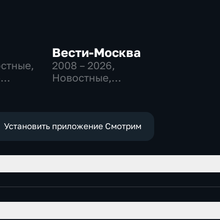
Вести-Москва
остные,
2008 – 2026
,
-
Новостные,
,
Общественно-
политические,
е
социально-
экономические
Установить приложение Смотрим