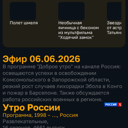
Полет шмеля
Необычная
Звездный
яичница с беконом
от астрол
из мультфильма
Татьяны 
"Ходячий замок"
Эфир 06.06.2026
В программе "Доброе утро" на канале Россия:
освещаются успехи в освобождении
Комсомольского в Запорожской области,
резкий рост случаев лихорадки Эбола в Конго
и пожар в Барселоне. Также обсуждается
работа российских военных в регионе.
Утро России
Программа
,
1998 – …
,
Россия
Развлекательные
,
16 сезонов, 4661 выпуск