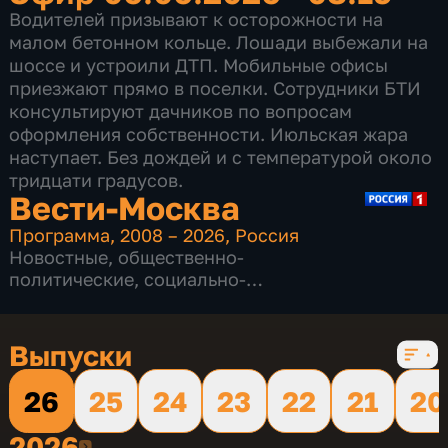
Водителей призывают к осторожности на
малом бетонном кольце. Лошади выбежали на
шоссе и устроили ДТП. Мобильные офисы
приезжают прямо в поселки. Сотрудники БТИ
консультируют дачников по вопросам
оформления собственности. Июльская жара
наступает. Без дождей и с температурой около
тридцати градусов.
Вести-Москва
Программа
,
2008 – 2026
,
Россия
Новостные
,
общественно-
политические
,
социально-
экономические
,
16 сезонов, 12225 выпусков
Выпуски
26
25
24
23
22
21
20
2026
2026