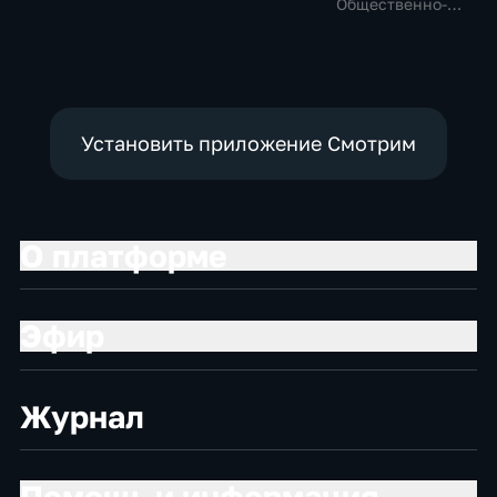
Общество,
Общественно-
Общественно-
общественно-
политические,
политические,
политические
социально-
социально-
экономические
экономические
Установить приложение Смотрим
О платформе
Эфир
Журнал
Помощь и информация