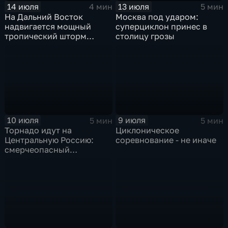
14 июля
13 июля
4 мин
5 мин
На Дальний Восток
Москва под ударом:
надвигается мощный
суперциклон принес в
тропический шторм
столицу грозы
"Гави"
10 июля
9 июля
5 мин
5 мин
Торнадо идут на
Циклоническое
Центральную Россию:
соревнование - не иначе
смерчеопасный
холодный фронт ударит
по Москве и Туле