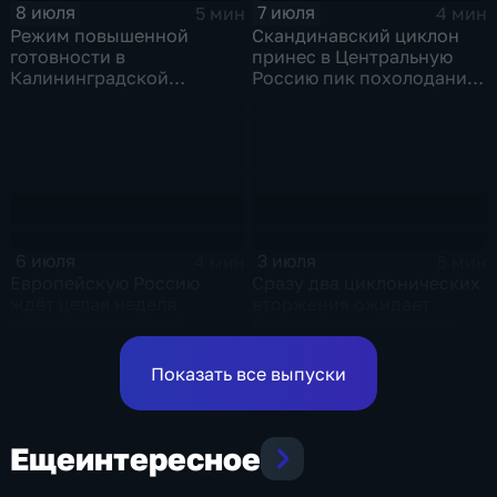
8 июля
7 июля
5 мин
4 мин
Режим повышенной
Скандинавский циклон
готовности в
принес в Центральную
Калининградской
Россию пик похолодания
области и угроза
и ливни
экстремальных ливней в
Центральной России
6 июля
3 июля
4 мин
5 мин
Европейскую Россию
Сразу два циклонических
ждёт целая неделя
вторжения ожидает
проливных дождей
Европейскую Россию в
оставшиеся дни недели
Показать все выпуски
Еще
интересное