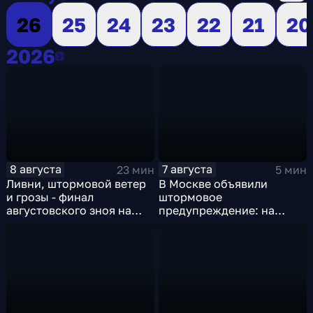
26
25
24
23
22
21
20
2026
2026
8 августа
7 августа
23 мин
5 мин
Ливни, штормовой ветер
В Москве объявили
и грозы - финал
штормовое
августовского зноя на
предупреждение: на
Русскй равнине
столицу надвигаются
грозы, ливни с градом и
шквалистый ветер