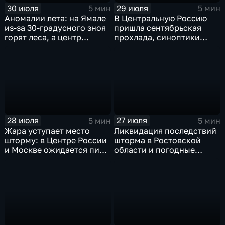
30 июля
29 июля
5 мин
5 мин
Аномалии лета: на Ямале
В Центральную Россию
из-за 30-градусного зноя
пришла сентябрьская
горят леса, а центр
прохлада, синоптики
России ждет потепления
прогнозируют затяжные
дожди
28 июля
27 июля
5 мин
5 мин
Жара уступает место
Ликвидация последствий
шторму: в Центре России
шторма в Ростовской
и Москве ожидается пик
области и погодные
ненастья
качели в Центральной
России