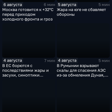
6 августа
5 августа
6 мин
5 мин
Москва готовится к +32°C
Жара на юге не сбавляет
перед приходом
обороны
холодного фронта и гроз
4 августа
4 августа
7 мин
5 мин
В ЕС борются с
В Румынии взрывают
последствиями жары и
скалы для спасения АЭС
засухи, синоптики
из-за обмеления Дуная,
предупреждают об
пока к России подступает
усилении зноя в России
аномальная жара