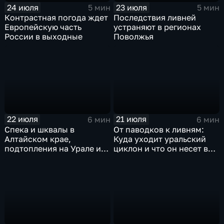
24 июля
23 июля
5 мин
5 мин
Контрастная погода ждет
Последствия ливней
Европейскую часть
устраняют в регионах
России в выходные
Поволжья
22 июля
21 июля
6 мин
6 мин
Спека и шквалы в
От паводков к ливням:
Алтайском крае,
Куда уходит уральский
подтопления на Урале и
циклон и что он несет в
сентябрьская прохлада в
Москву
Петербурге