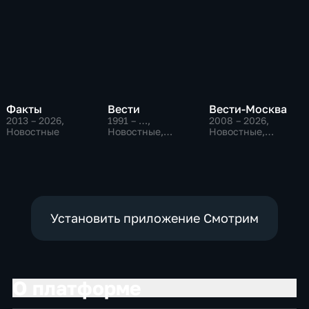
Факты
Вести
Вести-Москва
2013 – 2026
,
1991 – …
,
2008 – 2026
,
Новостные
Новостные,
Новостные,
Общественно-
Общественно-
политические,
политические,
социально-
социально-
экономические
экономические
Установить приложение Смотрим
О платформе