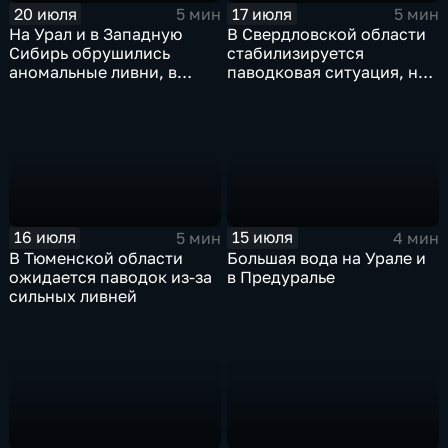
20 июля
17 июля
5 мин
5 мин
На Урал и в Западную
В Свердловской области
Сибирь обрушились
стабилизируется
аномальные ливни, в
паводковая ситуация, но
европейской части
синоптики вновь
России ожидается
прогнозируют ливни
потепление
16 июля
15 июля
5 мин
4 мин
В Тюменской области
Большая вода на Урале и
ожидается паводок из-за
в Предуралье
сильных ливней