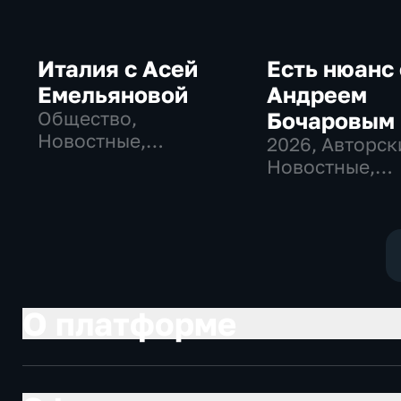
Италия с Асей
Есть нюанс 
Емельяновой
Андреем
Общество,
Бочаровым
Новостные,
2026
, Авторск
авторские
Новостные,
общественно-
политические
О платформе