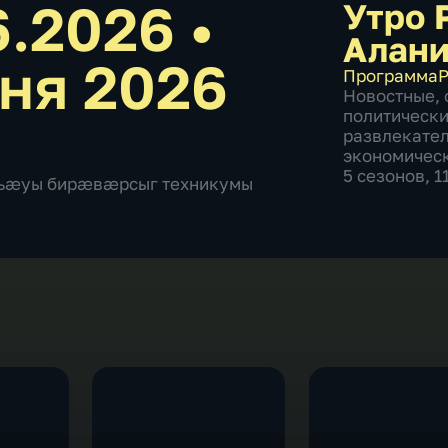
6.2026
•
Утро 
Алан
ня 2026
Программа
Р
Новостные
,
политическ
развлекате
экономичес
5 сезонов, 
хъæуы бирæвæрсыг техникумы