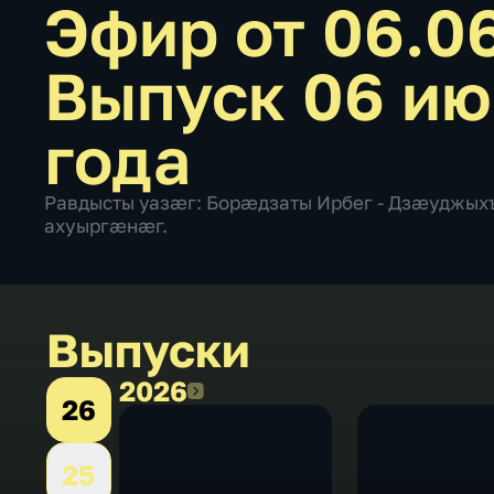
Эфир от 06.0
Выпуск 06 ию
года
Равдысты уазæг: Борæдзаты Ирбег - Дзæуджы
ахуыргæнæг.
Выпуски
2026
2026
26
25