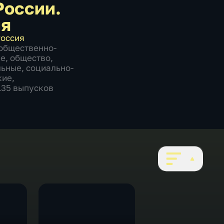
России.
ия
оссия
общественно-
ие
,
общество
,
льные
,
социально-
кие
,
1135 выпусков