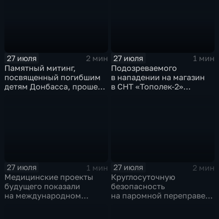
на территории
Каштаковской рощи
в предместье Рабочее
27 июля
27 июля
2 мин
1 мин
Памятный митинг,
Подозреваемого
посвященный погибшим
в нападении на магазин
детям Донбасса, прошел
в СНТ «Тополек-2»
сегодня в Иркутске
задержали в Иркутске
27 июля
27 июля
1 мин
2 мин
Медицинские проекты
Круглосуточную
будущего показали
безопасность
на международном
на паромной переправе
конгрессе роботической
к острову Ольхон в разгар
хирургии
туристического сезона