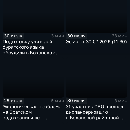
30 июля
30 июля
3 мин
23 мин
Подготовку учителей
Эфир от 30.07.2026 (11:30)
бурятского языка
обсудили в Боханском
педагогическом
колледже
29 июля
30 июля
6 мин
3 мин
Экологическая проблема
31 участник СВО прошел
на Братском
диспансеризацию
водохранилище —
в Боханской районной
нашествие бакланов
больнице
привело к падению улова