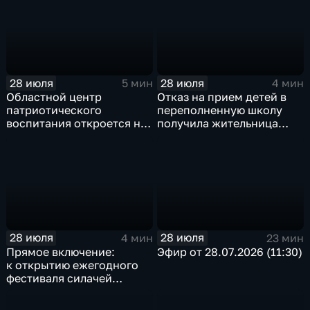
28 июля
28 июля
5 мин
4 мин
Областной центр
Отказ на прием детей в
патриотического
переполненную школу
воспитания откроется на
получила жительница
базе иркутского Дома
Грановщины Ольга Джура
офицеров
28 июля
28 июля
4 мин
23 мин
Прямое включение:
Эфир от 28.07.2026 (11:30)
к открытию ежегодного
фестиваля силачей
«Владимиръ» в эти
минуты готовятся