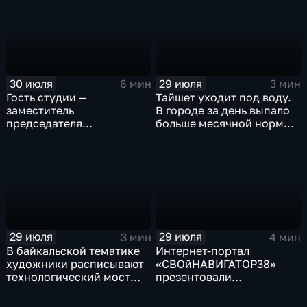
рыбы
30 июля
29 июля
6 мин
3 мин
Гость студии —
Тайшет уходит под воду.
заместитель
В городе за день выпало
председателя
больше месячной нормы
правительства Иркутской
осадков
области Наталья
Дикусарова
29 июля
29 июля
3 мин
4 мин
В байкальской тематике
Интернет-портал
художники расписывают
«СВОйНАВИГАТОР38»
технологический мост
презентовали
через реку Ушаковку
в правительстве
в Иркутске
Иркутской области