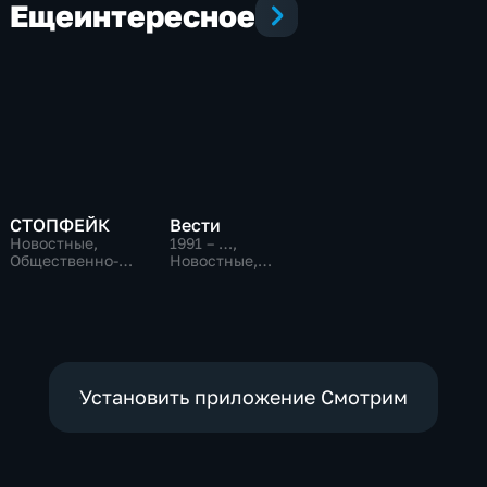
Еще
интересное
СТОПФЕЙК
Вести
Новостные,
1991 – …
,
Общественно-
Новостные,
политические,
Общественно-
общество
политические,
социально-
экономические
Установить приложение Смотрим