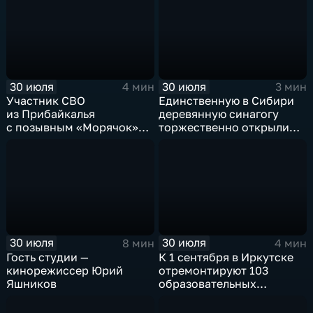
30 июля
30 июля
4 мин
3 мин
Участник СВО
Единственную в Сибири
из Прибайкалья
деревянную синагогу
с позывным «Морячок»
торжественно открыли
и губернатор Игорь
в архитектурно-
Кобзев встретились
этнографическом музее
в Иркутске
«Тальцы»
30 июля
30 июля
8 мин
4 мин
Гость студии —
К 1 сентября в Иркутске
кинорежиссер Юрий
отремонтируют 103
Яшников
образовательных
учреждения