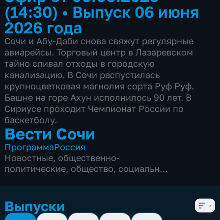
(14:30)
•
Выпуск 06 июня
2026 года
Сочи и Абу-Даби снова свяжут регулярные
авиарейсы. Торговый центр в Лазаревском
тайно сливал отходы в городскую
канализацию. В Сочи распустилась
крупноцветковая магнолия сорта Руф Руф.
Башне на горе Ахун исполнилось 90 лет. В
Сириусе проходит Чемпионат России по
баскетболу.
Вести Сочи
Программа
Россия
Новостные
,
общественно-
политические
,
общество
,
социально-
экономические
,
5 сезонов, 8694 выпуска
Выпуски