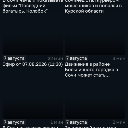
В Сочи начали показывать
Сочинец стал курьером
фильм "Последний
мошенников и попался в
богатырь. Колобок"
Курской области
7 августа
7 августа
22 мин
3 мин
Эфир от 07.08.2026 (11:30)
Движение в районе
Больничного городка в
Сочи может стать
односторонним
7 августа
7 августа
1 мин
2 мин
В Сочи пытаются спасти
За один рейд в центре