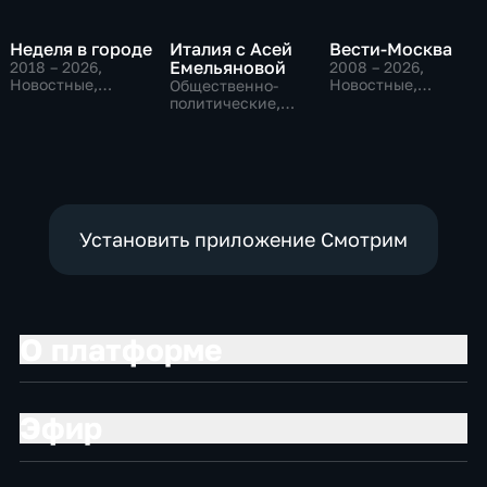
Неделя в городе
Италия с Асей
Вести-Москва
Емельяновой
2018 – 2026
,
2008 – 2026
,
Новостные,
Новостные,
Общественно-
Общество,
Общественно-
политические,
общественно-
политические,
Общество,
политические
социально-
новостные
экономические
Установить приложение Смотрим
О платформе
Эфир