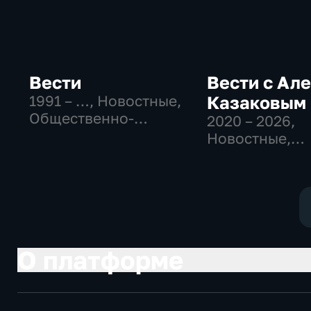
Вести
Вести с Ал
1991 – …
, Новостные,
Казаковым
Общественно-
2020 – 2026
,
политические,
Новостные,
социально-
Общественно
экономические
политические
О платформе