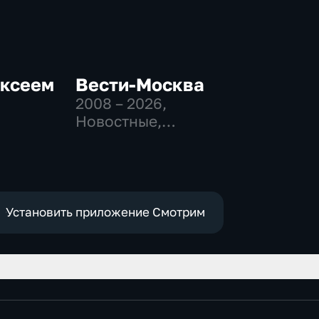
ексеем
Вести-Москва
2008 – 2026
,
Новостные,
Общественно-
политические,
-
социально-
экономические
Установить приложение Смотрим