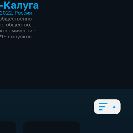
-Калуга
2022
,
Россия
общественно-
ие
,
общество
,
экономические
,
1219 выпусков