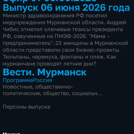
Выпуск 06 июня 2026 года
Министр здравоохранения РФ посетил
медучреждения Мурманской области. Андрей
Чибис отметил ключевые тезисы президента
РФ, озвученные на ПМЭФ-2026. "Мама –
предприниматель": 23 женщины в Мурманской
области представили свои бизнес-проекты.
Тюльпаны, черемуха, фонтаны и пляж. Как
мурманчане проводят летние дни?
Вести. Мурманск
Программа
Россия
Новостные
,
общественно-
политические
,
общество
,
социально-
экономические
,
5 сезонов, 1070 выпусков
Персоны выпуска