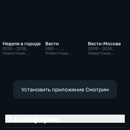
Неделя в городе
Вести
Вести-Москва
2018 – 2026
,
1991 – …
,
2008 – 2026
,
Новостные,
Новостные,
Новостные,
Общество,
Общественно-
Общественно-
общественно-
политические,
политические,
политические
социально-
социально-
экономические
экономические
Установить приложение Смотрим
О платформе