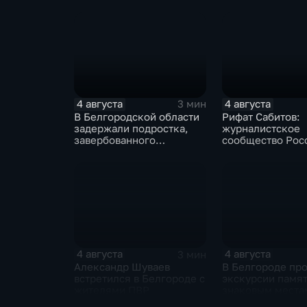
изготовлению н
оконных констр
4 августа
4 августа
3 мин
В Белгородской области
Рифат Сабитов:
задержали подростка,
журналистское
завербованного
сообщество Рос
Украиной через чат
Казахстана дол
знакомств "Дайвинчик"
совместно проти
фейкам и дезин
4 августа
4 августа
3 мин
Александр Шуваев
В Белгороде пр
встретился в Белгороде с
экскурсии памят
жителями ПВР
знаковым места