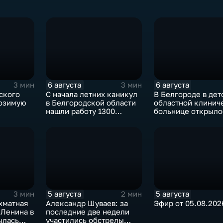
6 августа
6 августа
3 мин
3 мин
ского
С начала летних каникул
В Белгороде в дет
 озимую
в Белгородской области
областной клинич
нашли работу 1300
больнице открыло
подростков
новое модульное
приемное отделен
5 августа
5 августа
3 мин
2 мин
хматная
Александр Шуваев: за
Эфир от 05.08.202
 Ленина в
последние две недели
участились обстрелы