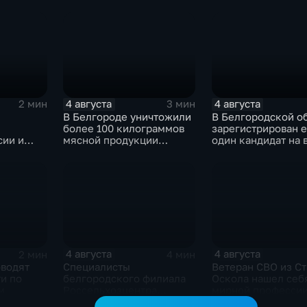
овых
немецко-фашистских
укций
захватчиков
4 августа
4 августа
2 мин
3 мин
В Белгороде уничтожили
В Белгородской о
более 100 килограммов
зарегистрирован 
сии и
мясной продукции
один кандидат на
жно
неизвестного
в депутаты Госдум
востоять
происхождения
формации
4 августа
4 августа
2 мин
4 мин
оводят
Специалисты
Ветеран СВО из Ст
и по
белгородского филиала
Оскола нашел себ
м
Россельхозцентра
мирной професси
выращивают трихограмму