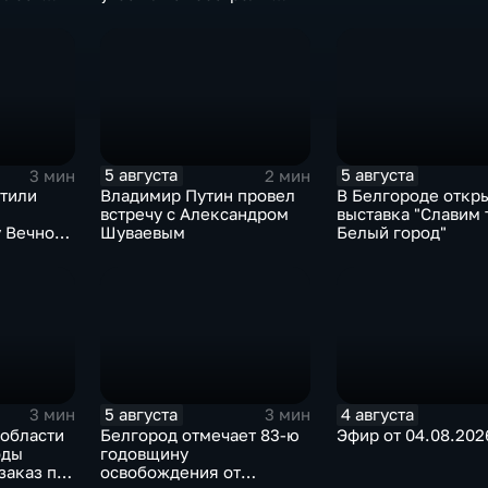
Белгородской области
5 августа
5 августа
3 мин
2 мин
чтили
Владимир Путин провел
В Белгороде откр
встречу с Александром
выставка "Славим 
 Вечного
Шуваевым
Белый город"
5 августа
4 августа
3 мин
3 мин
 области
Белгород отмечает 83-ю
Эфир от 04.08.202
оды
годовщину
заказ по
освобождения от