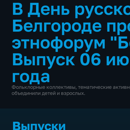
В День русско
Белгороде п
этнофорум "Б
Выпуск 06 ию
года
Фольклорные коллективы, тематические активн
объединили детей и взрослых.
Выпуски