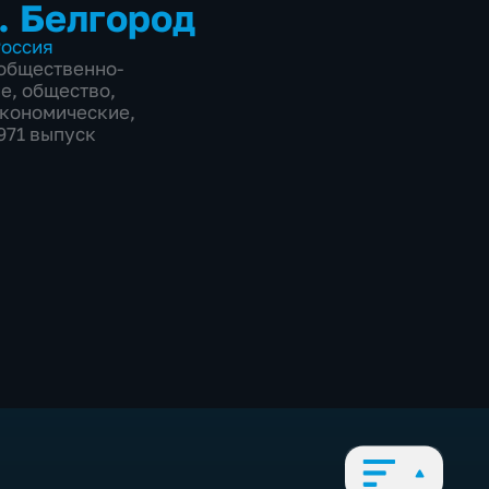
. Белгород
оссия
общественно-
ие
,
общество
,
экономические
,
9971 выпуск