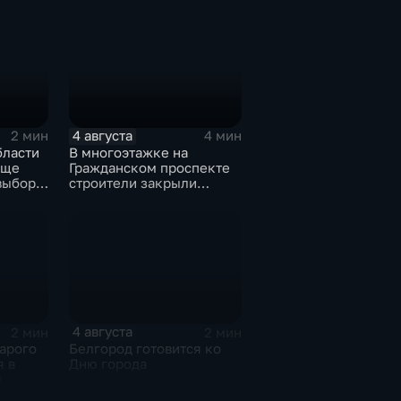
Заводском переулке
4 августа
2 мин
4 мин
бласти
В многоэтажке на
еще
Гражданском проспекте
 выборы
строители закрыли
ы
тепловой контур по
временной схеме
4 августа
2 мин
2 мин
арого
Белгород готовится ко
я в
Дню города
и