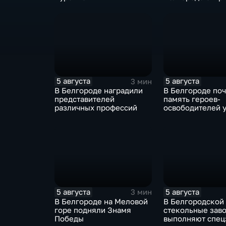
после большой
реконструкции
5 августа
5 августа
3 мин
В Белгороде наградили
В Белгороде по
представителей
память героев-
различных профессий
освободителей у
огня
5 августа
5 августа
3 мин
В Белгороде на Меловой
В Белгородской
горе подняли Знамя
стекольные зав
Победы
выполняют спец