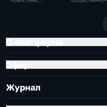
Новостные,
Общественно
Общественно-
политические
политические,
социально-
общество
экономически
О платформе
Эфир
Журнал