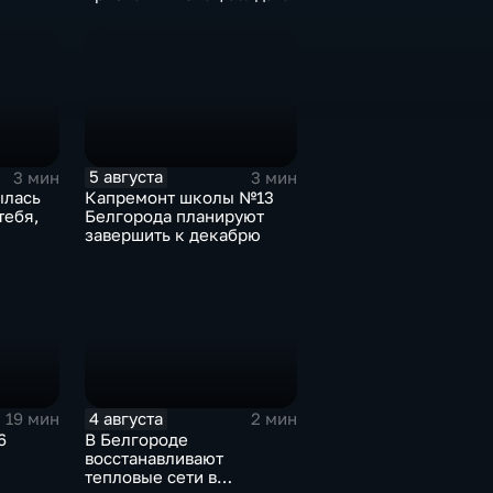
5 августа
3 мин
3 мин
ылась
Капремонт школы №13
тебя,
Белгорода планируют
завершить к декабрю
4 августа
19 мин
2 мин
6
В Белгороде
восстанавливают
тепловые сети в