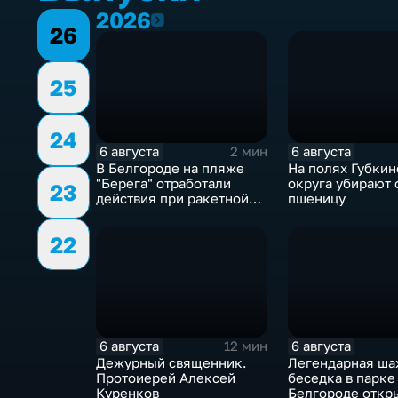
2026
2026
26
25
24
6 августа
6 августа
2 мин
В Белгороде на пляже
На полях Губкин
"Берега" отработали
округа убирают
23
действия при ракетной
пшеницу
опасности
22
6 августа
6 августа
12 мин
Дежурный священник.
Легендарная ша
Протоиерей Алексей
беседка в парке
Куренков
Белгороде открылась