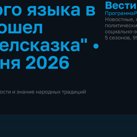
го языка в
Вести
Программа
Р
рошел
Новостные
,
политическ
социально-
елсказка"
•
5 сезонов, 
ня 2026
ости и знание народных традиций