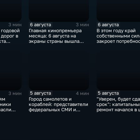
6 августа
6 августа
3 мин
3 мин
 годовой
Главная кинопремьера
В этом году край
 дорог в
месяца: 6 августа на
собственными сил
кта
экраны страны вышла
закроет потребнос
комедия «Последний
картофеле – сразу
богатырь. Колобок»
процента
5 августа
5 августа
3 мин
4 мин
ям
Город самолетов и
"Уверен, будет сда
дники
кораблей: представители
срок": капитальны
пасли
федеральных СМИ и
ремонт начался в
пающих
блогеры посетили
№10
ий
Комсомольск