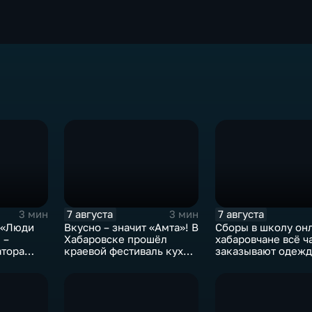
7 августа
7 августа
3 мин
3 мин
 «Люди
Вкусно – значит «Амта»! В
Сборы в школу он
 –
Хабаровске прошёл
хабаровчане всё ч
атора
краевой фестиваль кухни
заказывают одежд
коренных народов
канцелярию для д
Севера
маркетплейсах