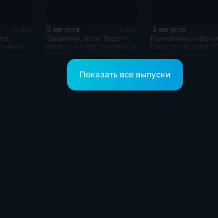
3 августа
3 августа
4 мин
4 мин
ют,
"Защитим, если будет".
Пантомима и фоку
: новые
Насосы и гидрозащитные
Комсомольский "Т
сооружения готовят
особого творчеств
помогают
власти на случай паводка
получил гран-при 
ушителей
кота Лео"
Показать все выпуски