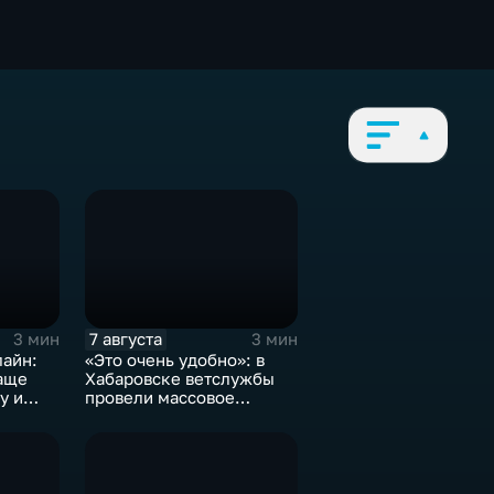
7 августа
3 мин
3 мин
лайн:
«Это очень удобно»: в
аще
Хабаровске ветслужбы
у и
провели массовое
етей на
чипирование домашних
питомцев