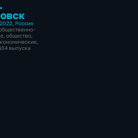
.
овск
2022
,
Россия
общественно-
ие
,
общество
,
экономические
,
6104 выпуска