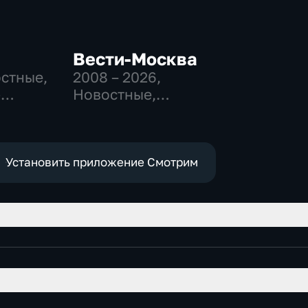
Вести-Москва
остные,
2008 – 2026
,
-
Новостные,
,
Общественно-
политические,
е
социально-
экономические
Установить приложение Смотрим