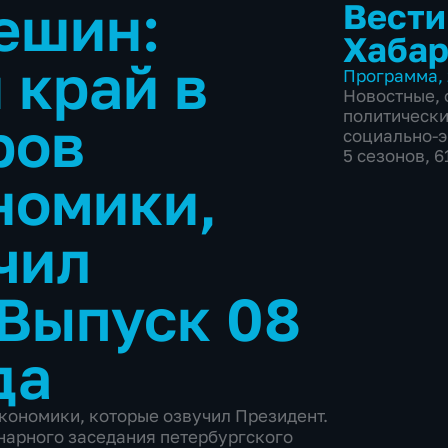
ешин:
Вести
Хабар
 край в
Программа
,
Новостные
,
политическ
ров
социально-
5 сезонов, 
номики,
чил
Выпуск 08
да
экономики, которые озвучил Президент.
арного заседания петербургского