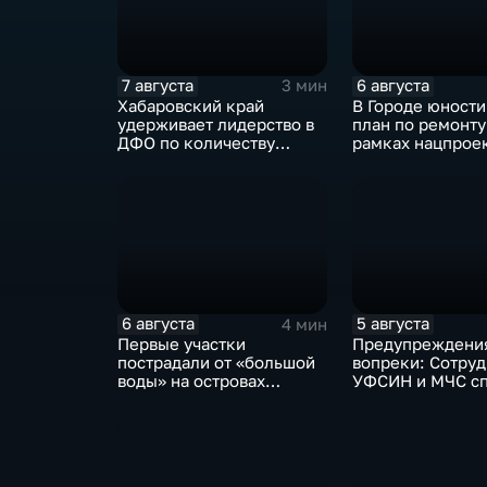
7 августа
6 августа
3 мин
Хабаровский край
В Городе юности
удерживает лидерство в
план по ремонту
ДФО по количеству
рамках нацпрое
строящихся школ и
выполнен на 80
детсадов
процентов
6 августа
5 августа
4 мин
Первые участки
Предупреждени
пострадали от «большой
вопреки: Сотру
воды» на островах
УФСИН и МЧС с
Большой Уссурийский,
нескольких уто
Дачный и Кабельный
на острове Заяч