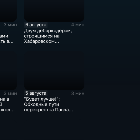
6 августа
3 мин
4 мин
Двум дебаркадерам,
ами
строящимся на
ть в
Хабаровском
 на 82
судостроительном,
присвоили имена героев-
земляков
5 августа
3 мин
3 мин
на в
"Будет лучше!":
й
Обходные пути
 школе
перекрестка Павла
Морозова - Суворова
ищут автомобили и
автобусы