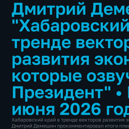
Дмитрий Дем
"Хабаровский
тренде векто
развития эко
которые озву
Президент"
•
июня 2026 го
Хабаровский край в тренде векторов развития 
Дмитрий Демешин прокомментировал итоги плен