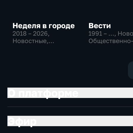
Неделя в городе
Вести
2018 – 2026
,
1991 – …
, Нов
Новостные,
Общественно
Общество,
политические
общественно-
социально-
политические
экономически
О платформе
Эфир