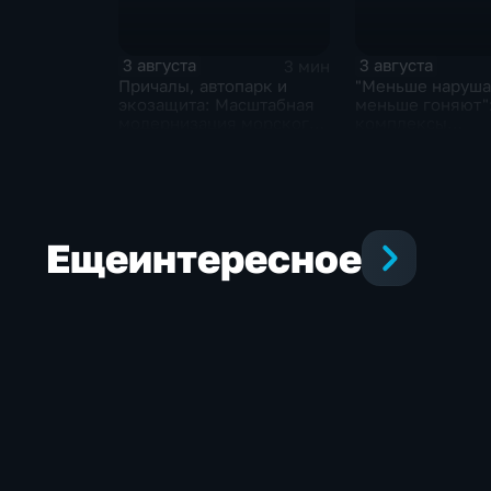
3 августа
3 августа
3 мин
Причалы, автопарк и
"Меньше наруша
экозащита: Масштабная
меньше гоняют"
модернизация морского
комплексы
терминала идет в
видеофиксации 
Советской Гавани
обнаружить нар
ПДД
Еще
интересное