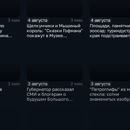
4 августа
4 августа
3 мин
3 мин
ую
Щелкунчики и Мышиный
Площади, памятни
у
король: "Сказки Гофмана"
зоосад: туриндуст
нина
покажут в Музее
края подстраивает
и бега и
изобразительных
запросы гостей из
ы
искусств Комсомольска
Гонконга
3 августа
3 августа
3 мин
2 мин
в
Губернатор рассказал
"Петроглифы" из м
СМИ и блогерам о
стекла: сотни
будущем Большого
знаменитых изоб
108-ой
Уссурийского острова и
в эмали готовятся 
ня
аэропорта Хурба
выставке в Хабаро
О