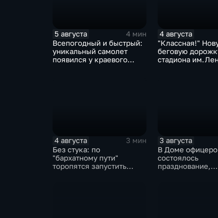
5 августа
4 августа
4 мин
Всепогодный и быстрый:
"Классная!" Нов
уникальный самолет
беговую дорожк
появился у краевого
стадиона им.Ле
центра медицины
оценили любител
катастроф
северной ходьб
4 августа
3 августа
3 мин
Без стука: по
В Доме офицеро
"бархатному пути"
состоялось
торопятся запустить
празднование,
трамваи с 1 сентября от
приуроченное к 
Волочаевской до
годовщине со д
Гамарника
образования ВВ