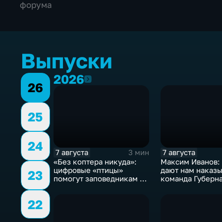
форума
Выпуски
2026
2026
26
25
24
7 августа
7 августа
3 мин
«Без коптера никуда»:
Максим Иванов:
цифровые «птицы»
дают нам наказы
23
помогут заповедникам в
команда Губерн
борьбе с пожарами и
развивает наши
браконьерами
пространства»
22