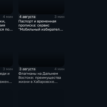
4 августа
4 мин
3 мин
ки,
Паспорт и временная
рия
прописка: сервис
ся под
"Мобильный избиратель"
запустили в МФЦ
Хабаровского края
3 августа
3 мин
4 мин
еди и
Флагманы на Дальнем
Востоке: преимущества
ражений
жизни в Хабаровске
к
оценили федеральные
вске
СМИ и блогеры