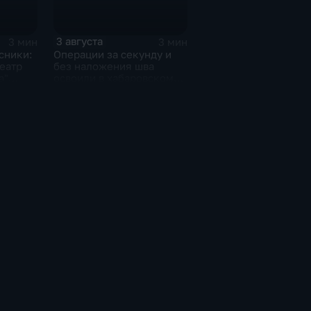
3 августа
3 мин
3 мин
сники:
Операции за секунду и
еатр
без наложения шва
а"
освоили в хабаровском
за "Сон
филиале МНТК
"Микрохирургии глаза"