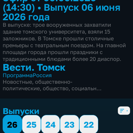
(14:30)
•
Выпуск 06 июня
2026 года
В выпуске: трое вооруженных захватили
здание томского университета, взяли 15
заложников. В Томске прошли столичные
премьеры с театральным поездом. На главной
площади города прошли праздники с
традиционными блюдами более 20 диаспор.
Вести. Томск
Программа
Россия
Новостные
,
общественно-
политические
,
общество
,
социально-
экономические
,
5 сезонов, 3297 выпусков
Выпуски
26
25
24
23
22