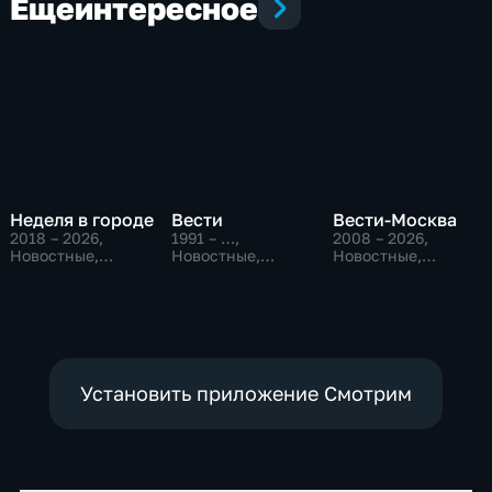
Еще
интересное
Неделя в городе
Вести
Вести-Москва
2018 – 2026
,
1991 – …
,
2008 – 2026
,
Новостные,
Новостные,
Новостные,
Общество,
Общественно-
Общественно-
общественно-
политические,
политические,
политические
социально-
социально-
экономические
экономические
Установить приложение Смотрим