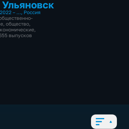
 Ульяновск
2022 – …
,
Россия
общественно-
ие
,
общество
,
экономические
,
2655 выпусков