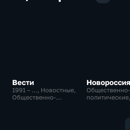
Вести
Новоросси
1991 – …
, Новостные,
Общественно
Общественно-
политические
политические,
Общество
социально-
экономические