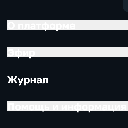
О платформе
Эфир
Журнал
Помощь и информация