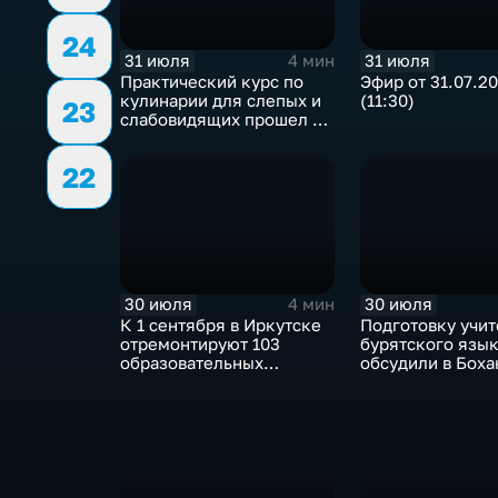
24
31 июля
31 июля
4 мин
Практический курс по
Эфир от 31.07.2
кулинарии для слепых и
(11:30)
23
слабовидящих прошел в
Иркутске
22
30 июля
30 июля
4 мин
К 1 сентября в Иркутске
Подготовку учи
отремонтируют 103
бурятского язы
образовательных
обсудили в Бох
учреждения
педагогическом
колледже