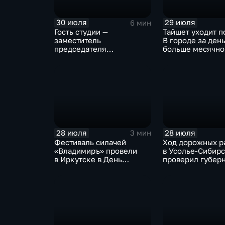
30 июля
29 июля
6 мин
Гость студии —
Тайшет уходит п
заместитель
В городе за ден
председателя
больше месячно
правительства Иркутской
осадков
области Наталья
Дикусарова
28 июля
28 июля
3 мин
Фестиваль силачей
Ход дорожных р
«Владимиръ» провели
в Усолье-Сибир
в Иркутске в День
проверил губер
Крещения Руси
Иркутской обла