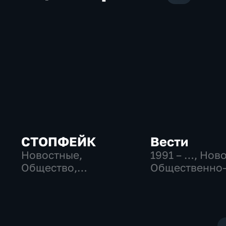
СТОПФЕЙК
Вести
Новостные,
1991 – …
, Нов
Общество,
Общественно
общественно-
политические
политические
социально-
экономически