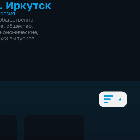
. Иркутск
оссия
общественно-
ие
,
общество
,
экономические
,
5528 выпусков