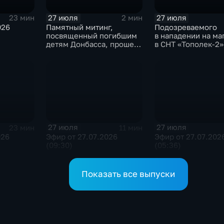
27 июля
27 июля
23 мин
2 мин
026
Памятный митинг,
Подозреваемого
посвященный погибшим
в нападении на ма
детям Донбасса, прошел
в СНТ «Тополек-2»
сегодня в Иркутске
задержали в Ирку
27 июля
27 июля
23 мин
11 мин
026
Эфир от 27.07.2026
Эфир от 27.07.202
(09:30)
(05:36)
Показать все выпуски