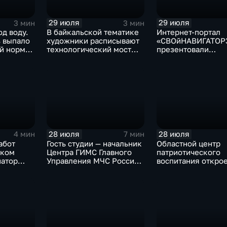
29 июля
29 июля
3 мин
3 мин
од воду.
В байкальской тематике
Интернет-портал
ь выпало
художники расписывают
«СВОйНАВИГАТОР
й нормы
технологический мост
презентовали
через реку Ушаковку
в правительстве
в Иркутске
Иркутской област
28 июля
28 июля
4 мин
7 мин
абот
Гость студии — начальник
Областной центр
ском
Центра ГИМС Главного
патриотического
натор
Управления МЧС России
воспитания открое
сти
по Иркутской области
базе иркутского 
Андрей Карепов
офицеров