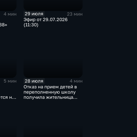
29 июля
4 мин
23 мин
Эфир от 29.07.2026
38»
(11:30)
и
28 июля
5 мин
4 мин
Отказ на прием детей в
переполненную школу
тся на
получила жительница
Дома
Грановщины Ольга Джура