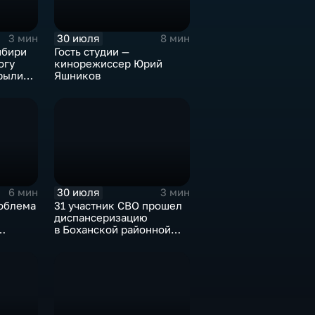
30 июля
3 мин
8 мин
ибири
Гость студии —
огу
кинорежиссер Юрий
рыли
Яшников
музее
30 июля
6 мин
3 мин
облема
31 участник СВО прошел
диспансеризацию
в Боханской районной
ов
больнице
ю улова