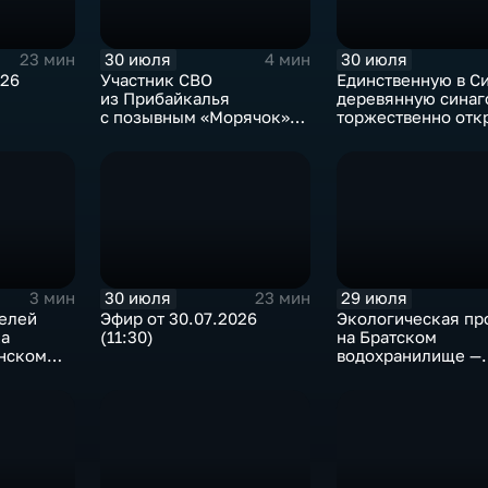
30 июля
30 июля
23 мин
4 мин
026
Участник СВО
Единственную в С
из Прибайкалья
деревянную синаг
с позывным «Морячок»
торжественно отк
и губернатор Игорь
в архитектурно-
Кобзев встретились
этнографическом 
в Иркутске
«Тальцы»
30 июля
29 июля
3 мин
23 мин
телей
Эфир от 30.07.2026
Экологическая пр
ка
(11:30)
на Братском
анском
водохранилище —
нашествие баклан
привело к падени
рыбы