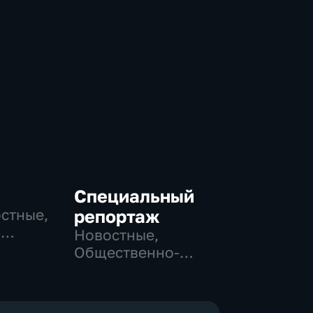
Специальный
остные,
репортаж
-
Новостные,
,
Общественно-
политические,
е
социально-
экономические