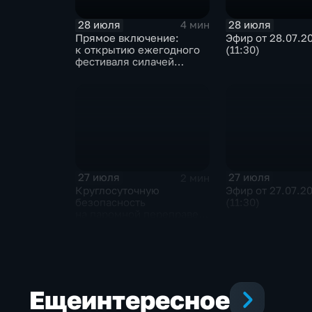
28 июля
28 июля
4 мин
Прямое включение:
Эфир от 28.07.2
к открытию ежегодного
(11:30)
фестиваля силачей
«Владимиръ» в эти
минуты готовятся
на территории
Каштаковской рощи
в предместье Рабочее
27 июля
27 июля
2 мин
Круглосуточную
Эфир от 27.07.2
безопасность
(11:30)
на паромной переправе
к острову Ольхон
в разгар туристического
сезона обеспечивают
сотрудники ОМОН
Росгвардии
Еще
интересное