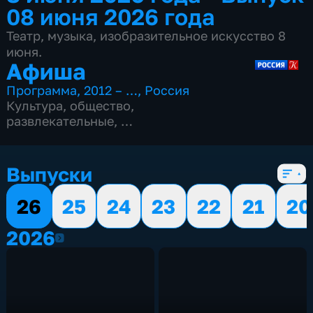
08 июня 2026 года
Театр, музыка, изобразительное искусство 8
июня.
Афиша
Программа
,
2012 – …
,
Россия
Культура
,
общество
,
развлекательные
,
15 сезонов, 4977 выпусков
Выпуски
26
25
24
23
22
21
20
2026
2026