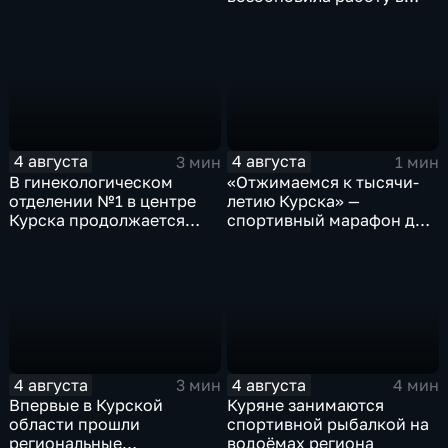
Знаменской роще Курска
4 августа
4 августа
3 мин
1 мин
В гинекологическом
«Отжимаемся к тысячи-
отделении №1 в центре
летию Курска» —
Курска продолжается
спортивный марафон для
реконструкция
горожан
4 августа
4 августа
3 мин
4 мин
Впервые в Курской
Куряне занимаются
области прошли
спортивной рыбалкой на
региональные
водоёмах региона