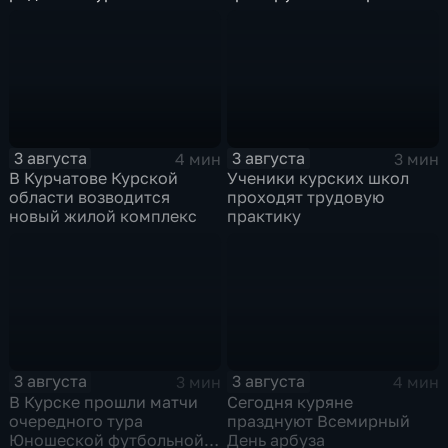
3 августа
3 августа
4 мин
3 мин
В Курчатове Курской
Ученики курских школ
области возводится
проходят трудовую
новый жилой комплекс
практику
3 августа
3 августа
3 мин
4 мин
В Курске прошли матчи
Сегодня куряне
очередного тура
празднуют Всемирный
Юношеской футбольной
День арбуза