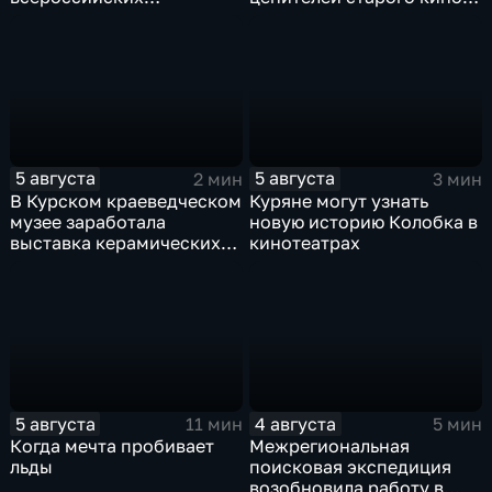
юношеских
уже 8 лет
соревнованиях по игре в
лапту
5 августа
5 августа
2 мин
3 мин
В Курском краеведческом
Куряне могут узнать
музее заработала
новую историю Колобка в
выставка керамических
кинотеатрах
игрушек в традиционных
нарядах нашего края
5 августа
4 августа
11 мин
5 мин
Когда мечта пробивает
Межрегиональная
льды
поисковая экспедиция
возобновила работу в