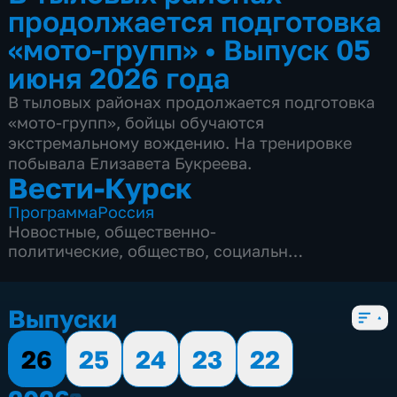
продолжается подготовка
«мото-групп»
•
Выпуск 05
июня 2026 года
В тыловых районах продолжается подготовка
«мото-групп», бойцы обучаются
экстремальному вождению. На тренировке
побывала Елизавета Букреева.
Вести-Курск
Программа
Россия
Новостные
,
общественно-
политические
,
общество
,
социально-
экономические
,
5 сезонов, 12969 выпусков
Выпуски
26
25
24
23
22