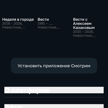
Неделя в городе
Вести
Вести с
Алексеем
2018 – 2026
,
1991 – …
,
Новостные,
Новостные,
Казаковым
Общество,
Общественно-
2020 – 2026
,
общественно-
политические,
Новостные,
политические
социально-
Общественно-
экономические
политические
Установить приложение Смотрим
О платформе
Эфир