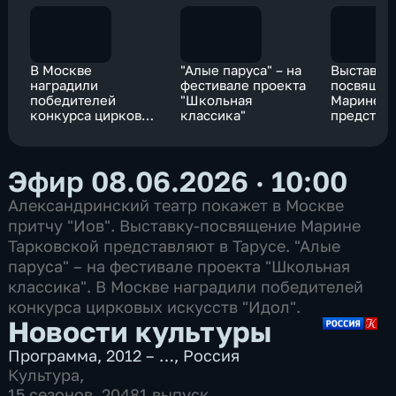
В Москве
"Алые паруса" – на
Выставку
наградили
фестивале проекта
посвяще
победителей
"Школьная
Марине Т
конкурса цирковых
классика"
представ
искусств "Идол"
Тарусе
Эфир 08.06.2026 · 10:00
Александринский театр покажет в Москве
притчу "Иов". Выставку-посвящение Марине
Тарковской представляют в Тарусе. "Алые
паруса" – на фестивале проекта "Школьная
классика". В Москве наградили победителей
конкурса цирковых искусств "Идол".
Новости культуры
Программа
,
2012 – …
,
Россия
Культура
,
15 сезонов, 20481 выпуск