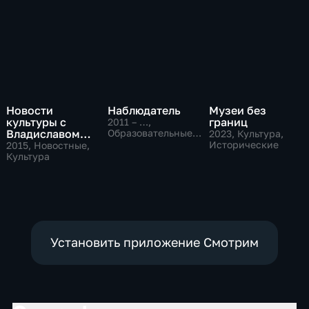
Новости
Наблюдатель
Музеи без
культуры с
границ
2011 – …
,
Владиславом
Образовательные,
2023
, Культура,
Культура
Флярковским
Исторические
2015
, Новостные,
Культура
Установить приложение Смотрим