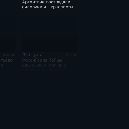
Аргентине пострадали
силовики и журналисты
7 августа
4 мин
3 мин
тьево"
Российские бойцы
ня
рассказали, как шло
освобождение поселка
Красноярское на
Добропольском
направлении
спецоперации