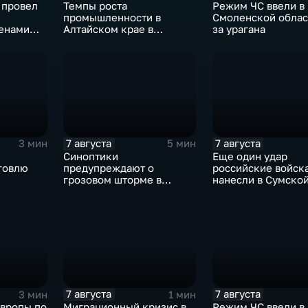
 провел
Темпы роста
Режим ЧС ввели в
промышленности в
Смоленской облас
енами
Алтайском крае в
за урагана
ости
нынешнем году уже выше
среднего
7 августа
7 августа
3 мин
5 мин
Синоптики
Еще один удар
говлю
предупреждают о
российские войск
грозовом шторме в
нанесли в Сумско
Центральной России
области
7 августа
7 августа
3 мин
1 мин
Европы по
Миграционный кризис в
Режим ЧС ввели в