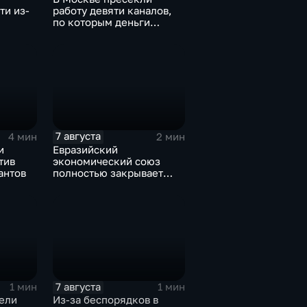
ти из-
работу девяти каналов,
по которым деньги
выводились за рубеж
через криптовалюту
7 августа
4 мин
2 мин
и
Евразийский
тив
экономический союз
антов
полностью закрывает
свои потребности
7 августа
1 мин
1 мин
ели
Из-за беспорядков в