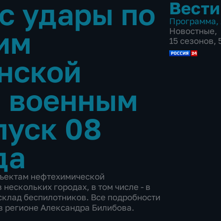
с удары по
Вести
Программа
,
им
Новостные
,
15 сезонов,
нской
и военным
уск 08
да
бъектам нефтехимической
ескольких городах, в том числе - в
склад беспилотников. Все подробности
в регионе Александра Билибова.