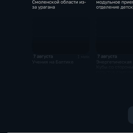
Смоленской области из-
модульное прие
за урагана
отделение детс
больницы откры
Белгороде
7 августа
7 августа
1 мин
Учения на Балтике
Энергетическая
Кубы со сторон
попытка измени
Конституцию ос
государства