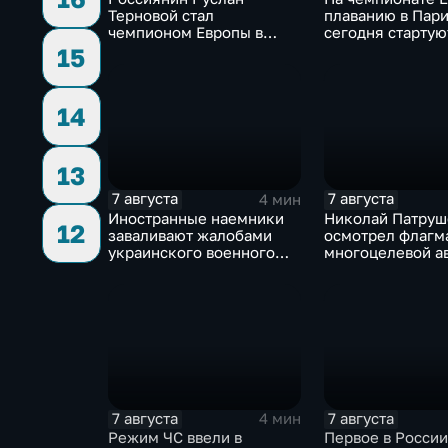
Терновой стал
плаванию в Пар
чемпионом Европы в
сегодня стартую
прыжках в воду с 10-ти
соревнования по
15
метровой вышки
дайвингу
14
13
7 августа
7 августа
4 мин
Иностранные наемники
Николай Патруш
12
заваливают жалобами
осмотрел флагм
украинского военного
многоцелевой а
омбудсмена
"Атлантико" в Ри
Жанейро
7 августа
7 августа
4 мин
Режим ЧС ввели в
Первое в России