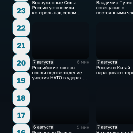
Вооруженные Силы
Владимир Путин
России установили
совещание с
23
контроль над селом
постоянными чл
Анискино в Харьковской
Совета безопасн
области
России
22
21
20
7 августа
7 августа
6 мин
Российские хакеры
Россия и Китай
нашли подтверждение
наращивают тор
участия НАТО в ударах по
19
России
18
17
6 августа
7 августа
5 мин
16
Россиянин Руслан
На чемпионате 