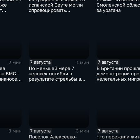
иже
испанской Сеуте могли
Смоленской облас
т
спровоцировать
за урагана
 хай-
спецслужбы Израиля
7 августа
7 августа
2 мин
1 мин
ев
По меньшей мере 7
В Британии прошл
ан ВМС -
человек погибли в
демонстрации про
вианосец
результате стрельбы в
нелегальных мигр
о-де-
одной из школ Таиланда
7 августа
7 августа
3 мин
3 мин
Поселок Алексеево-
Что пережили жит