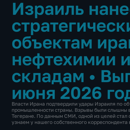
Израиль нане
стратегическ
объектам ира
нефтехимии 
складам
•
Вып
июня 2026 го
Власти Ирана подтвердили удары Израиля по о
промышленности страны. Взрывы были слышны в н
Тегеране. По данным СМИ, одной из целей стал 
узнаем у нашего собственного корреспондента 