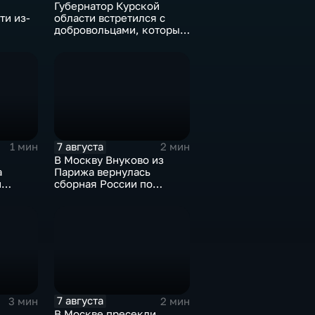
Губернатор Курской
ти из-
области встретился с
добровольцами, которые
помогали пострадавшим
от вторжения ВСУ
жителям приграничья
7 августа
1 мин
2 мин
В Москву Внуково из
а
Парижа вернулась
й
сборная России по
синхронному плаванию
7 августа
3 мин
2 мин
В Москве пресекли