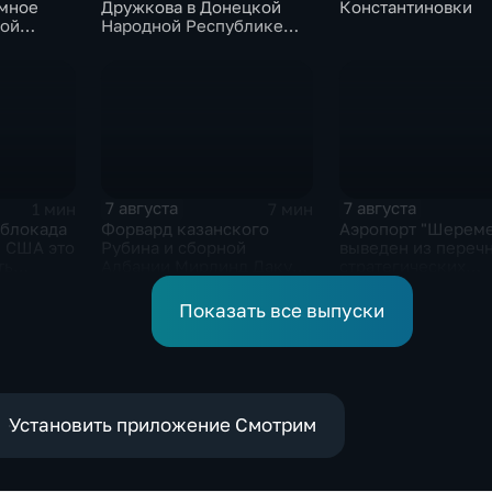
мное
Дружкова в Донецкой
Константиновки
кой
Народной Республике
ли в
под полным огневым
контролем российских
войск
7 августа
7 августа
1 мин
7 мин
 блокада
Форвард казанского
Аэропорт "Шереме
ы США это
Рубина и сборной
выведен из переч
ть
Албании Мирлинд Даку
стратегических
тровного
переше в Спартак за 11
предприятий
миллионов евро
Показать все выпуски
Установить приложение Смотрим