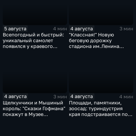
5 августа
4 августа
4 мин
3 мин
Всепогодный и быстрый:
"Классная!" Новую
уникальный самолет
беговую дорожку
появился у краевого
стадиона им.Ленина
центра медицины
оценили любители бега и
катастроф
северной ходьбы
4 августа
4 августа
3 мин
4 мин
Щелкунчики и Мышиный
Площади, памятники,
король: "Сказки Гофмана"
зоосад: туриндустрия
покажут в Музее
края подстраивается под
изобразительных
запросы гостей из
искусств Комсомольска
Гонконга