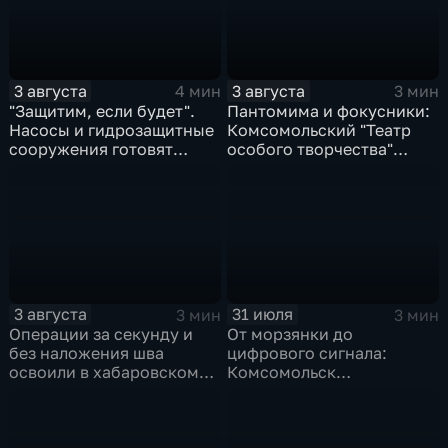
3 августа
3 августа
4 мин
3 мин
"Защитим, если будет".
Пантомима и фокусники:
Насосы и гидрозащитные
Комсомольский "Театр
сооружения готовят
особого творчества"
власти на случай паводка
получил гран-при за "Сон
кота Лео"
3 августа
31 июля
3 мин
3 мин
Операции за секунду и
От морзянки до
без наложения шва
цифрового сигнала:
освоили в хабаровском
Комсомольск
филиале МНТК
присоединился к
"Микрохирургии глаза"
юбилейной
радиоэкспедиции РТРС