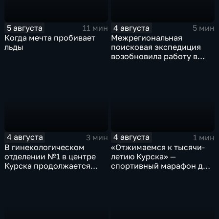
5 августа
4 августа
11 мин
5 мин
Когда мечта пробивает
Межрегиональная
льды
поисковая экспедиция
возобновила работу в
Знаменской роще Курска
4 августа
4 августа
3 мин
1 мин
В гинекологическом
«Отжимаемся к тысячи-
отделении №1 в центре
летию Курска» —
Курска продолжается
спортивный марафон для
реконструкция
горожан