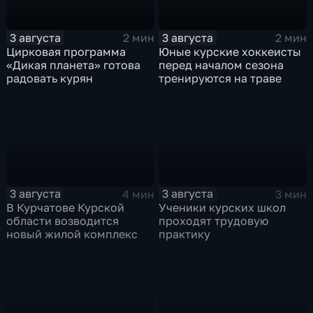
3 августа
3 августа
2 мин
2 мин
Цирковая программа
Юные курские хоккеисты
«Дикая планета» готова
перед началом сезона
радовать курян
тренируются на траве
3 августа
3 августа
4 мин
3 мин
В Курчатове Курской
Ученики курских школ
области возводится
проходят трудовую
новый жилой комплекс
практику