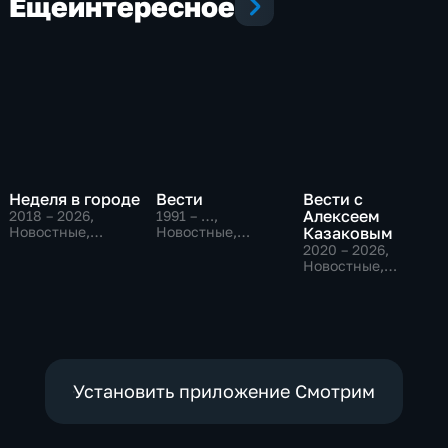
Еще
интересное
Неделя в городе
Вести
Вести с
Алексеем
2018 – 2026
,
1991 – …
,
Новостные,
Новостные,
Казаковым
Общество,
Общественно-
2020 – 2026
,
общественно-
политические,
Новостные,
политические
социально-
Общественно-
экономические
политические
Установить приложение Смотрим