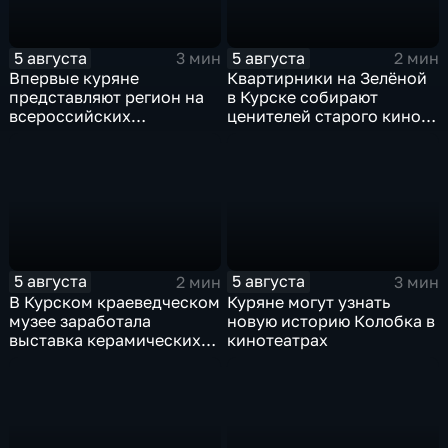
5 августа
5 августа
3 мин
2 мин
Впервые куряне
Квартирники на Зелёной
представляют регион на
в Курске собирают
всероссийских
ценителей старого кино
юношеских
уже 8 лет
соревнованиях по игре в
лапту
5 августа
5 августа
2 мин
3 мин
В Курском краеведческом
Куряне могут узнать
музее заработала
новую историю Колобка в
выставка керамических
кинотеатрах
игрушек в традиционных
нарядах нашего края