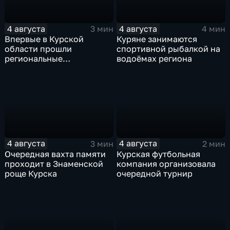
4 августа
4 августа
3 мин
4 мин
Впервые в Курской
Куряне занимаются
области прошли
спортивной рыбалкой на
региональные
водоёмах региона
соревнования по
мотоджимхане
4 августа
4 августа
3 мин
2 мин
Очередная вахта памяти
Курская футбольная
проходит в Знаменской
компания организовала
роще Курска
очередной турнир