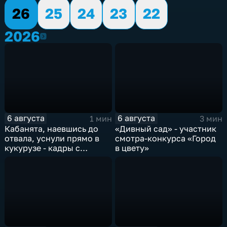
26
25
24
23
22
2026
2026
6 августа
6 августа
1 мин
3 мин
Кабанята, наевшись до
«Дивный сад» - участник
отвала, уснули прямо в
смотра-конкурса «Город
кукурузе - кадры с
в цвету»
фотоловушек