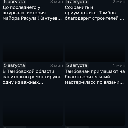
5 августа
5 августа
3 мин
2 мин
До последнего у
Сохранить и
штурвала: история
приумножить: Тамбов
майора Расула Жантуева,
благодарит строителей за
ценой жизни спасшего
вклад в развитие города
жителей Бурети
5 августа
5 августа
3 мин
1 мин
В Тамбовской области
Тамбовчан приглашают на
капитально ремонтируют
благотворительный
одну из важных
мастер-класс по вязанию
транспортных артерий
для «Крошек с ладошку»