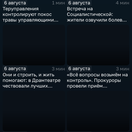
6 августа
6 августа
1 мин
4 мин
Теруправления
Встреча на
контролируют покос
Социалистической:
травы управляющими
жители озвучили болевые
компаниями
точки, Максим Косенков
дал ответы
6 августа
6 августа
3 мин
3 мин
Они и строить, и жить
«Всё вопросы возьмём на
помогают: в Драмтеатре
контроль». Прокуроры
чествовали лучших
провели приём
строителей
участников СВО