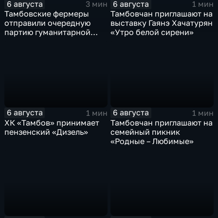
6 августа
6 августа
3 мин
1 мин
Тамбовские фермеры
Тамбовчан приглашают на
отправили очередную
выставку Гаянэ Хачатурян
партию гуманитарной
«Утро белой сирени»
помощи на фронт
6 августа
6 августа
1 мин
1 мин
ХК «Тамбов» принимает
Тамбовчан приглашают на
пензенский «Дизель»
семейный пикник
«Родные – Любимые»