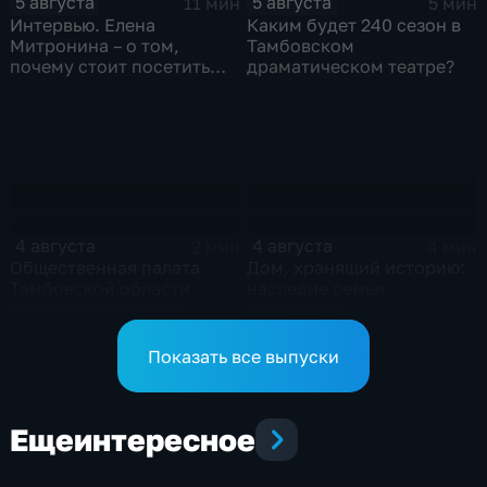
5 августа
5 августа
11 мин
5 мин
Интервью. Елена
Каким будет 240 сезон в
Митронина – о том,
Тамбовском
почему стоит посетить
драматическом театре?
выставку «Неизвестный
Агапкин»
4 августа
4 августа
2 мин
4 мин
Общественная палата
Дом, хранящий историю:
Тамбовской области
наследие семьи
проверяет качество
Чичериных
оказания медпомощи
участникам СВО
Показать все выпуски
Еще
интересное