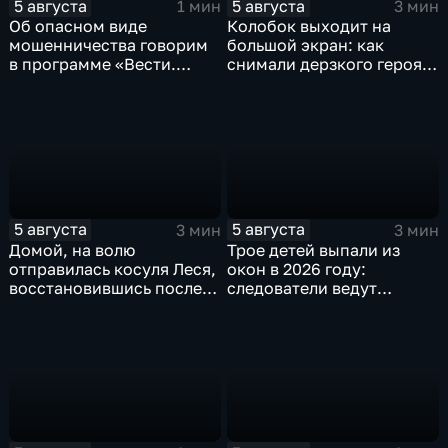
5 августа
5 августа
1 мин
3 мин
Об опасном виде
Колобок выходит на
мошенничества говорим
большой экран: как
в программе «Вести.
снимали дерзкого героя
Интервью».
из «Последнего
богатыря»
5 августа
5 августа
3 мин
3 мин
Домой, на волю
Трое детей выпали из
отправилась косуля Леся,
окон в 2026 году:
восстановившись после
следователи ведут
ДТП
проверку