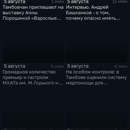
5 августа
5 августа
1 мин
11 мин
Тамбовчан приглашают на
Интервью. Андрей
выставку Анны
Башканков - о том,
Порошиной «Взрослые
почему опасно иметь
Дети»
дело с
"раздолжнителями"
5 августа
5 августа
6 мин
4 мин
Громадное количество
На особом контроле: в
премьер и гастроли
Тамбове оценили систему
МХАТа им. М.Горького на
медпомощи для
сцене тамбовской драмы
участников СВО