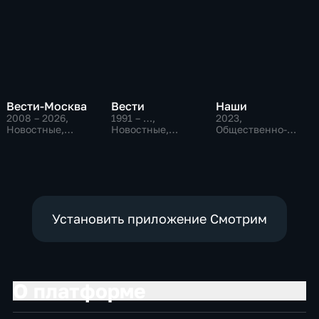
Вести-Москва
Вести
Наши
2008 – 2026
,
1991 – …
,
2023
,
Новостные,
Новостные,
Общественно-
Общественно-
Общественно-
политические
политические,
политические,
социально-
социально-
экономические
экономические
Установить приложение Смотрим
О платформе