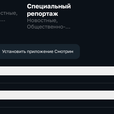
Специальный
остные,
репортаж
-
Новостные,
,
Общественно-
политические,
е
социально-
экономические
Установить приложение Смотрим