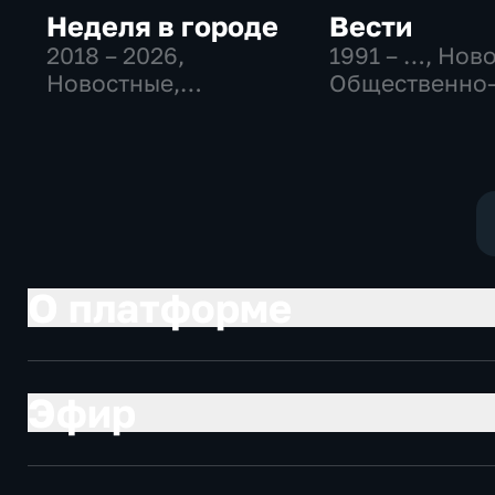
Неделя в городе
Вести
2018 – 2026
,
1991 – …
, Нов
Новостные,
Общественно
Общество,
политические
общественно-
социально-
политические
экономически
О платформе
Эфир