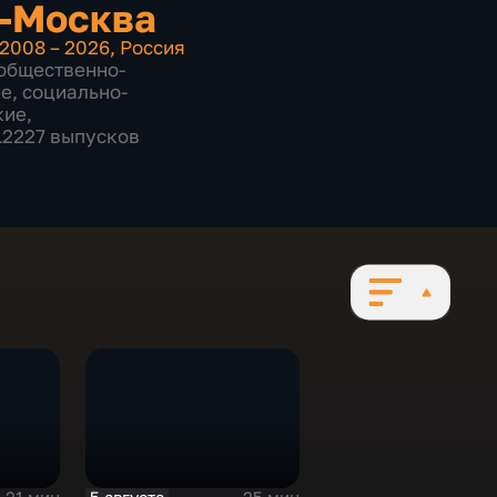
-Москва
2008 – 2026
,
Россия
общественно-
ие
,
социально-
кие
,
 12227 выпусков