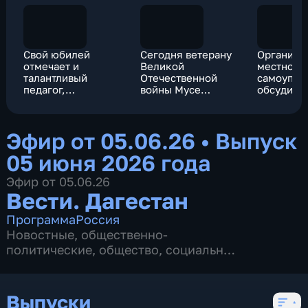
Свой юбилей
Сегодня ветерану
Организа
отмечает и
Великой
местного
талантливый
Отечественной
самоупра
педагог,
войны Мусе
обсудили
общественно-
Мусаевичу
выездно
политический
Багаудинову
профиль
деятель Людмила
исполнилось 102
комитете
Эфир от 05.06.26
•
Выпуск
Авшалумова
года!
по Махач
05 июня 2026 года
Эфир от 05.06.26
Вести. Дагестан
Программа
Россия
Новостные
,
общественно-
политические
,
общество
,
социально-
экономические
,
5 сезонов, 903 выпуска
Выпуски