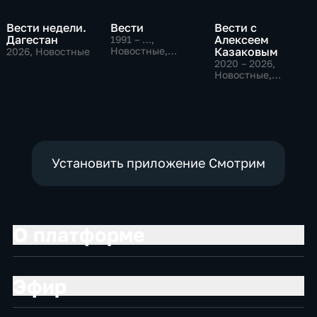
Вести недели.
Вести
Вести с
Дагестан
Алексеем
1991 – …
,
Новостные,
Казаковым
2026
, Новостные
Общественно-
2020 – 2026
,
политические,
Новостные,
социально-
Общественно-
экономические
политические
Установить приложение Смотрим
О платформе
Эфир