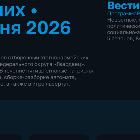
ших
•
Вести
Программа
Р
ня 2026
Новостные
,
политическ
социально-
5 сезонов, 
шел отборочный этап юнармейских
едерального округа «Гвардеец».
В течение пяти дней юные патриоты
, сборке-разборке автомата,
, а также в игре лазертаг.