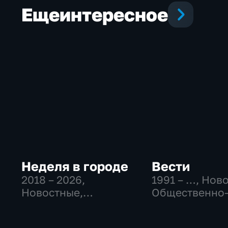
Еще
интересное
Неделя в городе
Вести
2018 – 2026
,
1991 – …
, Нов
Новостные,
Общественно
Общество,
политические
общественно-
социально-