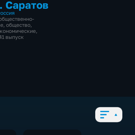
. Саратов
оссия
общественно-
ие
,
общество
,
экономические
,
841 выпуск