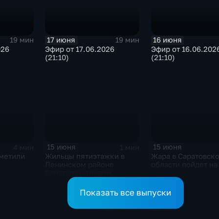
17 июня
16 июня
19 мин
19 мин
026
Эфир от 17.06.2026
Эфир от 16.06.202
(21:10)
(21:10)
15 июня
15 июня
4 мин
1 мин
тметили
Жильцы пятиэтажки в
Жара в Саратовск
Ленинском районе
области пойдет на
Саратова с трудом
пробираются домой
после спила деревьев во
Показать все выпуски
дворе