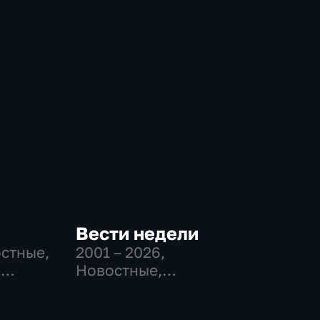
Вести недели
остные,
2001 – 2026
,
-
Новостные,
,
Общественно-
политические