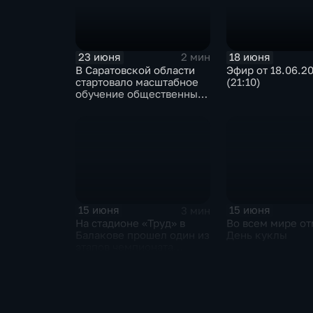
23 июня
18 июня
2 мин
В Саратовской области
Эфир от 18.06.2
стартовало масштабное
(21:10)
обучение общественных
наблюдателей
15 июня
15 июня
3 мин
На стадионе «Труд» в
Во всем мире о
Балакове прошел один из
День куклы
этапов чемпионата
России по гонкам на
гаревой дорожке