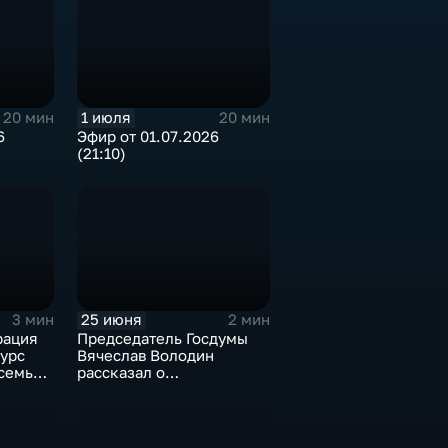
1 июля
20 мин
20 мин
6
Эфир от 01.07.2026
(21:10)
25 июня
3 мин
2 мин
рация
Председатель Госдумы
урс
Вячеслав Володин
семья
рассказал о
строительстве новой
дороги из Саратова в
аэропорт «Гагарин»