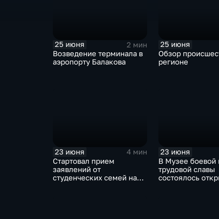
25 июня
25 июня
2 мин
Возведение терминала в
Обзор происшес
аэропорту Балакова
регионе
23 июня
23 июня
4 мин
Стартовал прием
В Музее боевой 
заявлений от
трудовой славы
студенческих семей на
состоялось отк
единовременную выплату
нового выставо
при рождении ребенка
проекта «Окна 