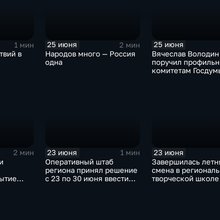
25 июня
25 июня
1 мин
2 мин
твий в
Народов много — Россия
Вячеслав Володин
одна
поручил профиль
комитетам Госдум
выработать предл
по льготному
налогообложению
детских товаров
23 июня
23 июня
2 мин
1 мин
и
Оперативный штаб
Завершилась летн
региона принял решение
смена в регионал
рытие
с 23 по 30 июня ввести
творческой школе
чных
временные ограничения
одаренных детей,
ТАСС»
на отпуск бензина
молодежи и
преподавателей
«Волжская радуга