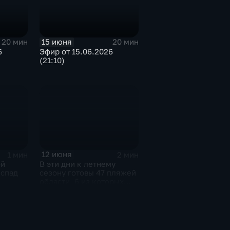
15 июня
20 мин
20 мин
6
Эфир от 15.06.2026
(21:10)
12 июня
1 мин
2 мин
ой
В эти дни к летнему
 спад
сезону готовы 47 пляжей
области, 6 из которых
были созданы в текущем
году