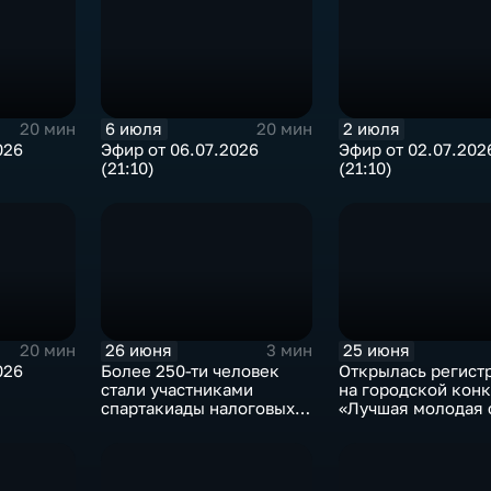
6 июля
2 июля
20 мин
20 мин
026
Эфир от 06.07.2026
Эфир от 02.07.202
(21:10)
(21:10)
26 июня
25 июня
20 мин
3 мин
026
Более 250-ти человек
Открылась регист
стали участниками
на городской конк
спартакиады налоговых
«Лучшая молодая 
органов ПФО в Саратове
— 2026»