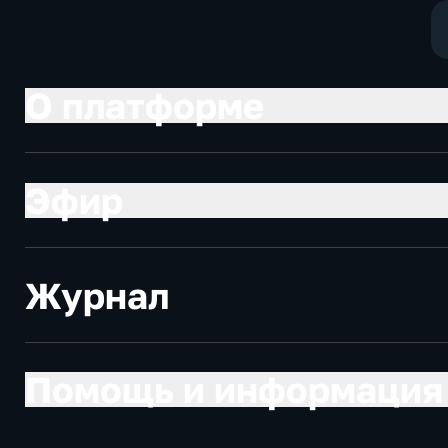
политические
экономически
О платформе
Эфир
Журнал
Помощь и информация