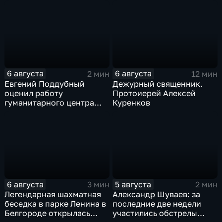
подростков
новое модульное
приемное отделение
6 августа
6 августа
2 мин
12 мин
Евгений Поддубный
Дежурный священник.
оценил работу
Протоиерей Алексей
гуманитарного центра
Куренков
в Грайворонском округе
6 августа
5 августа
3 мин
2 мин
Легендарная шахматная
Александр Шуваев: за
беседка в парке Ленина в
последние две недели
Белгороде открылась
участились обстрелы