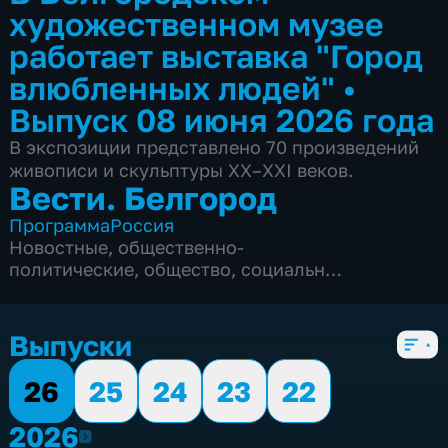
художественном музее
работает выставка "Город
влюбленных людей"
•
Выпуск 08 июня 2026 года
В экспозиции представлено 70 произведений
живописи и скульптуры XX–XXI веков.
Вести. Белгород
Программа
Россия
Новостные
,
общественно-
политические
,
общество
,
социально-
экономические
,
5 сезонов, 9975 выпусков
Выпуски
26
25
24
23
22
2026
2026