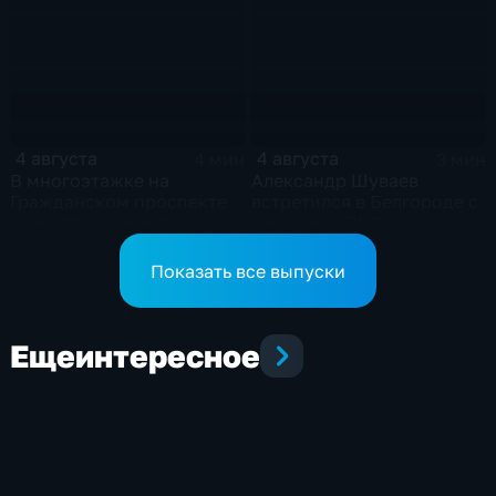
происхождения
4 августа
4 августа
4 мин
3 мин
В многоэтажке на
Александр Шуваев
Гражданском проспекте
встретился в Белгороде с
строители закрыли
жителями ПВР
тепловой контур по
временной схеме
Показать все выпуски
Еще
интересное