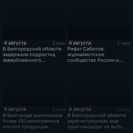
4 августа
4 августа
3 мин
2 мин
В Белгородской области
Рифат Сабитов:
задержали подростка,
журналистское
завербованного
сообщество России и
Украиной через чат
Казахстана должно
знакомств "Дайвинчик"
совместно противостоять
фейкам и дезинформации
4 августа
4 августа
3 мин
2 мин
В Белгороде уничтожили
В Белгородской области
более 100 килограммов
зарегистрирован еще
мясной продукции
один кандидат на выборы
неизвестного
в депутаты Госдумы