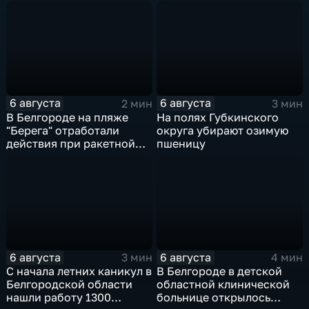
губернатора
после атаки ВСУ
6 августа
6 августа
2 мин
3 мин
В Белгороде на пляже
На полях Губкинского
"Берега" отработали
округа убирают озимую
действия при ракетной
пшеницу
опасности
6 августа
6 августа
3 мин
4 мин
С начала летних каникул в
В Белгороде в детской
Белгородской области
областной клинической
нашли работу 1300
больнице открылось