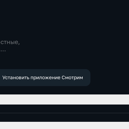
остные,
-
,
е
Установить приложение Смотрим