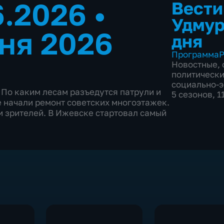
6.2026
•
Вести
Удмур
ня 2026
дня
Программа
Р
Новостные
,
политическ
социально-
 По каким лесам разъедутся патрули и
5 сезонов, 
е начали ремонт советских многоэтажек.
и зрителей. В Ижевске стартовал самый