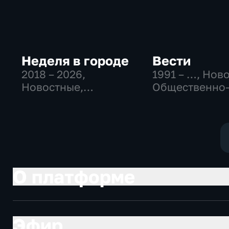
Неделя в городе
Вести
2018 – 2026
,
1991 – …
, Нов
Новостные,
Общественно
Общественно-
политические
политические,
социально-
общество
экономически
О платформе
Эфир