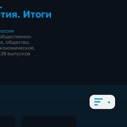
.
тия. Итоги
оссия
общественно-
ие
,
общество
,
экономические
,
1138 выпусков