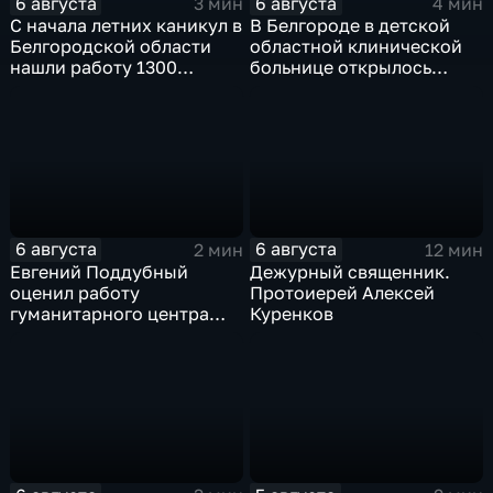
6 августа
6 августа
3 мин
4 мин
С начала летних каникул в
В Белгороде в детской
Белгородской области
областной клинической
нашли работу 1300
больнице открылось
подростков
новое модульное
приемное отделение
6 августа
6 августа
2 мин
12 мин
Евгений Поддубный
Дежурный священник.
оценил работу
Протоиерей Алексей
гуманитарного центра
Куренков
в Грайворонском округе