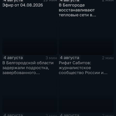
Эфир от 04.08.2026
В Белгороде
восстанавливают
тепловые сети в
Заводском переулке
4 августа
4 августа
3 мин
2 мин
В Белгородской области
Рифат Сабитов:
задержали подростка,
журналистское
завербованного
сообщество России и
Украиной через чат
Казахстана должно
знакомств "Дайвинчик"
совместно противостоять
фейкам и дезинформации
4 августа
4 августа
3 мин
2 мин