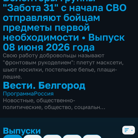
"Забота 31" с начала СВО
отправляют бойцам
предметы первой
необходимости
•
Выпуск
08 июня 2026 года
Свою работу добровольцы называют
"фронтовым рукоделием": плетут масксети,
шьют носилки, постельное белье, плащи-
лешие.
Вести. Белгород
Программа
Россия
Новостные
,
общественно-
политические
,
общество
,
социально-
экономические
,
5 сезонов, 9975 выпусков
Выпуски