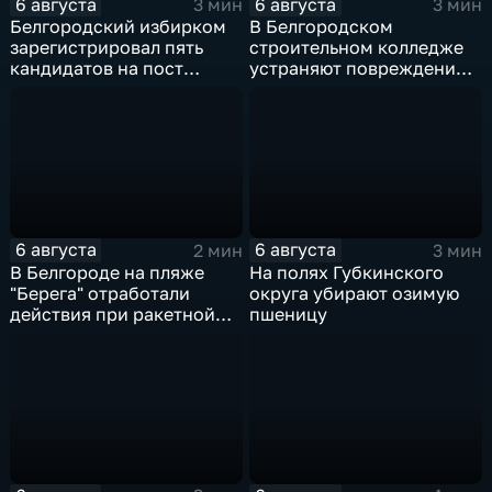
6 августа
6 августа
3 мин
3 мин
Белгородский избирком
В Белгородском
зарегистрировал пять
строительном колледже
кандидатов на пост
устраняют повреждения
губернатора
после атаки ВСУ
6 августа
6 августа
2 мин
3 мин
В Белгороде на пляже
На полях Губкинского
"Берега" отработали
округа убирают озимую
действия при ракетной
пшеницу
опасности