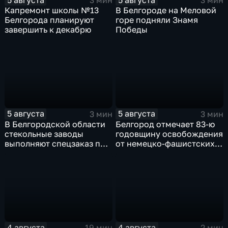
3 мин
3 мин
Капремонт школы №13
В Белгороде на Меловой
Белгорода планируют
горе подняли Знамя
завершить к декабрю
Победы
5 августа
5 августа
3 мин
3 мин
В Белгородской области
Белгород отмечает 83-ю
стекольные заводы
годовщину освобождения
выполняют спецзаказ по
от немецко-фашистских
изготовлению новых
захватчиков
оконных конструкций
4 августа
4 августа
19 мин
2 мин