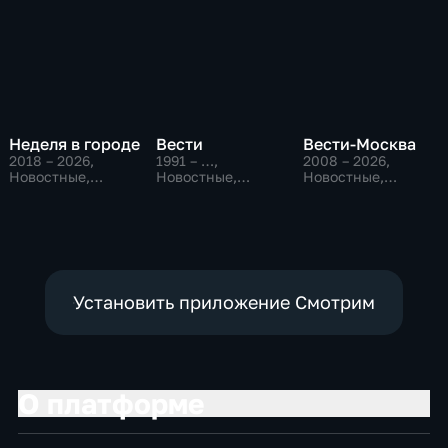
Неделя в городе
Вести
Вести-Москва
2018 – 2026
,
1991 – …
,
2008 – 2026
,
Новостные,
Новостные,
Новостные,
Общество,
Общественно-
Общественно-
общественно-
политические,
политические,
политические
социально-
социально-
экономические
экономические
Установить приложение Смотрим
О платформе