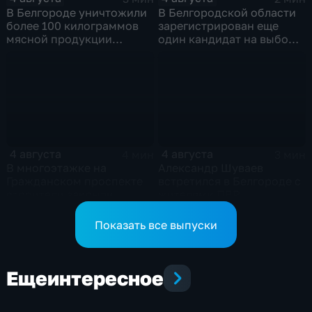
В Белгороде уничтожили
В Белгородской области
более 100 килограммов
зарегистрирован еще
мясной продукции
один кандидат на выборы
неизвестного
в депутаты Госдумы
происхождения
4 августа
4 августа
4 мин
3 мин
В многоэтажке на
Александр Шуваев
Гражданском проспекте
встретился в Белгороде с
строители закрыли
жителями ПВР
тепловой контур по
временной схеме
Показать все выпуски
Еще
интересное