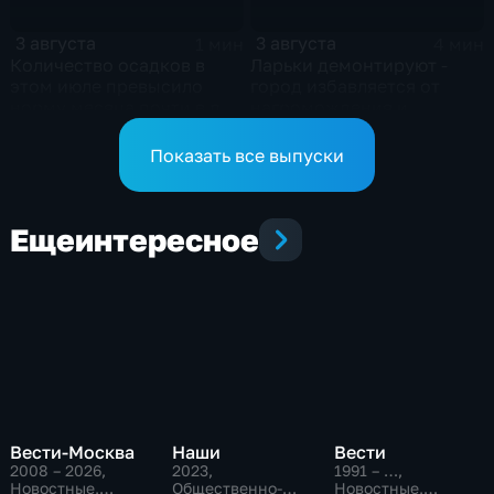
3 августа
3 августа
1 мин
4 мин
Количество осадков в
Ларьки демонтируют -
этом июле превысило
город избавляется от
норму месяца почти в два
нагромождения и
с половиной раза
визуального шума
Показать все выпуски
Еще
интересное
Вести-Москва
Наши
Вести
2008 – 2026
,
2023
,
1991 – …
,
Новостные,
Общественно-
Новостные,