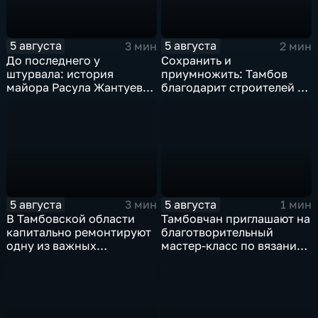
5 августа
5 августа
3 мин
2 мин
До последнего у
Сохранить и
штурвала: история
приумножить: Тамбов
майора Расула Жантуева,
благодарит строителей за
ценой жизни спасшего
вклад в развитие города
жителей Бурети
5 августа
5 августа
3 мин
1 мин
В Тамбовской области
Тамбовчан приглашают на
капитально ремонтируют
благотворительный
одну из важных
мастер-класс по вязанию
транспортных артерий
для «Крошек с ладошку»