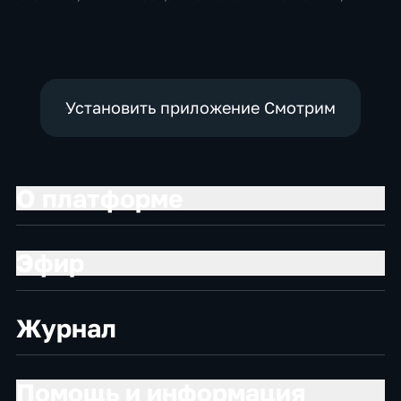
Общественно-
политические
Общественно-
политические,
политические,
социально-
социально-
экономические
экономические
Установить приложение Смотрим
О платформе
Эфир
Журнал
Помощь и информация