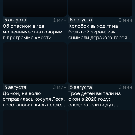
5 августа
5 августа
1 мин
3 мин
Об опасном виде
Колобок выходит на
мошенничества говорим
большой экран: как
в программе «Вести.
снимали дерзкого героя
Интервью».
из «Последнего
богатыря»
5 августа
5 августа
3 мин
3 мин
Домой, на волю
Трое детей выпали из
отправилась косуля Леся,
окон в 2026 году:
восстановившись после
следователи ведут
ДТП
проверку