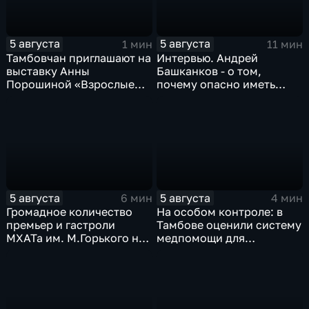
5 августа
5 августа
1 мин
11 мин
Тамбовчан приглашают на
Интервью. Андрей
выставку Анны
Башканков - о том,
Порошиной «Взрослые
почему опасно иметь
Дети»
дело с
"раздолжнителями"
5 августа
5 августа
6 мин
4 мин
Громадное количество
На особом контроле: в
премьер и гастроли
Тамбове оценили систему
МХАТа им. М.Горького на
медпомощи для
сцене тамбовской драмы
участников СВО