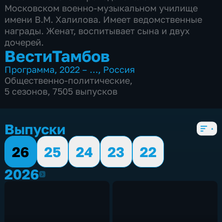
Московском военно-музыкальном училище
имени В.М. Халилова. Имеет ведомственные
награды. Женат, воспитывает сына и двух
дочерей.
ВестиТамбов
Программа
,
2022 – …
,
Россия
Общественно-политические
,
5 сезонов, 7505 выпусков
Выпуски
26
25
24
23
22
2026
2026