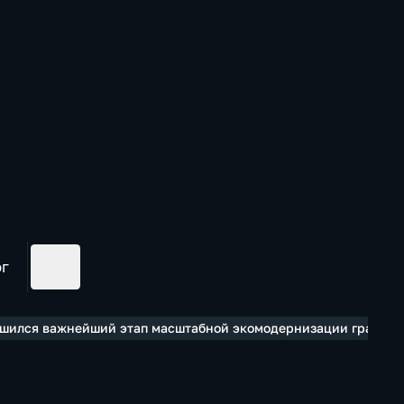
ог
ершился важнейший этап масштабной экомодернизации градооб