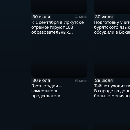
30 июля
30 июля
4 мин
К 1 сентября в Иркутске
Подготовку учи
отремонтируют 103
бурятского язы
образовательных
обсудили в Бох
учреждения
педагогическом
колледже
30 июля
29 июля
6 мин
Гость студии —
Тайшет уходит п
заместитель
В городе за ден
председателя
больше месячно
правительства Иркутской
осадков
области Наталья
Дикусарова