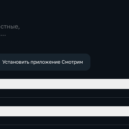
остные,
-
,
е
Установить приложение Смотрим