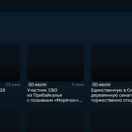
30 июля
30 июля
23 мин
4 мин
026
Участник СВО
Единственную в С
из Прибайкалья
деревянную синаг
с позывным «Морячок»
торжественно отк
и губернатор Игорь
в архитектурно-
Кобзев встретились
этнографическом 
в Иркутске
«Тальцы»