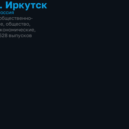
. Иркутск
оссия
общественно-
ие
,
общество
,
экономические
,
5528 выпусков