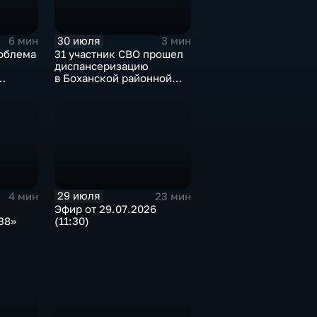
30 июля
6 мин
3 мин
облема
31 участник СВО прошел
диспансеризацию
в Боханской районной
ов
больнице
ю улова
29 июля
4 мин
23 мин
Эфир от 29.07.2026
38»
(11:30)
и