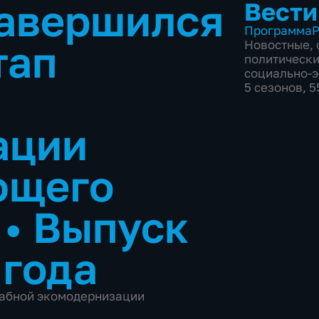
завершился
Вести
Программа
Р
тап
Новостные
,
политическ
социально-
5 сезонов, 
ации
ющего
.
•
Выпуск
 года
абной экомодернизации