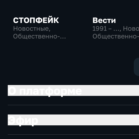
СТОПФЕЙК
Вести
Новостные,
1991 – …
, Нов
Общественно-
Общественно
политические,
политические
общество
социально-
экономически
О платформе
Эфир