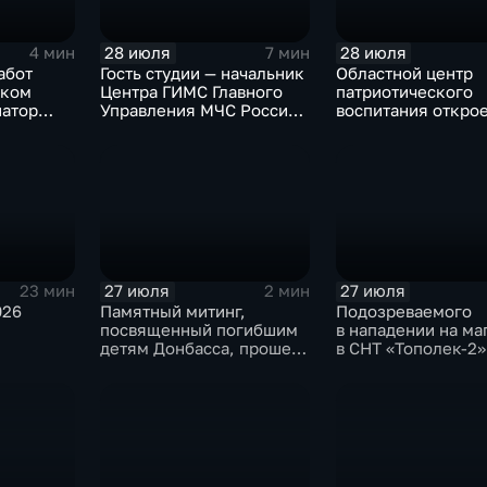
28 июля
28 июля
4 мин
7 мин
абот
Гость студии — начальник
Областной центр
ском
Центра ГИМС Главного
патриотического
натор
Управления МЧС России
воспитания открое
сти
по Иркутской области
базе иркутского 
Андрей Карепов
офицеров
27 июля
27 июля
23 мин
2 мин
026
Памятный митинг,
Подозреваемого
посвященный погибшим
в нападении на ма
детям Донбасса, прошел
в СНТ «Тополек-2»
сегодня в Иркутске
задержали в Ирку