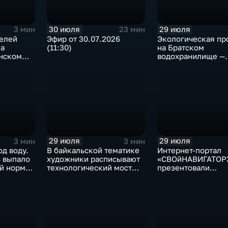
30 июля
29 июля
3 мин
23 мин
телей
Эфир от 30.07.2026
Экологическая пр
ка
(11:30)
на Братском
анском
водохранилище —
нашествие баклан
привело к падени
рыбы
29 июля
29 июля
3 мин
3 мин
од воду.
В байкальской тематике
Интернет-портал
ь выпало
художники расписывают
«СВОйНАВИГАТОР
й нормы
технологический мост
презентовали
через реку Ушаковку
в правительстве
в Иркутске
Иркутской област