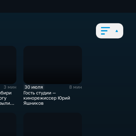
30 июля
3 мин
8 мин
ибири
Гость студии —
огу
кинорежиссер Юрий
рыли
Яшников
музее