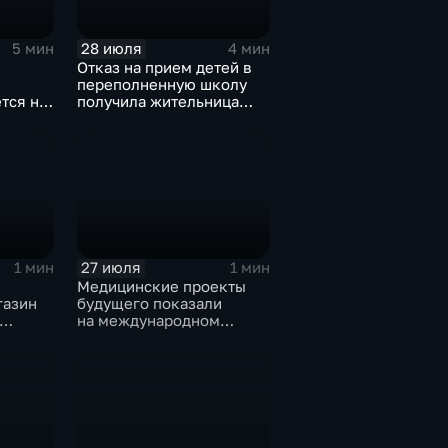
28 июля
5 мин
4 мин
Отказ на прием детей в
переполненную школу
тся на
получила жительница
Дома
Грановщины Ольга Джура
27 июля
1 мин
1 мин
Медицинские проекты
газин
будущего показали
на международном
тске
конгрессе роботической
хирургии