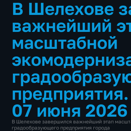
В Шелехове 
важнейший э
масштабной
экомодерниз
градообразу
предприятия
07 июня 2026
В Шелехове завершился важнейший этап масшт
градообразующего предприятия города