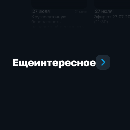
27 июля
27 июля
2 мин
Круглосуточную
Эфир от 27.07.2
безопасность
(11:30)
на паромной переправе
к острову Ольхон
в разгар туристического
сезона обеспечивают
сотрудники ОМОН
Росгвардии
Еще
интересное