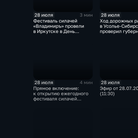
28 июля
28 июля
3 мин
Фестиваль силачей
Ход дорожных р
«Владимиръ» провели
в Усолье-Сибир
в Иркутске в День
проверил губер
Крещения Руси
Иркутской обла
28 июля
28 июля
4 мин
Прямое включение:
Эфир от 28.07.2
к открытию ежегодного
(11:30)
фестиваля силачей
«Владимиръ» в эти
минуты готовятся
на территории
Каштаковской рощи
в предместье Рабочее