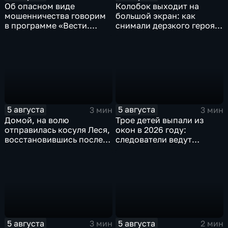
Об опасном виде
Колобок выходит на
мошенничества говорим
большой экран: как
в программе «Вести.
снимали дерзкого героя
Интервью».
из «Последнего
богатыря»
5 августа
5 августа
3 мин
3 мин
Домой, на волю
Трое детей выпали из
отправилась косуля Леся,
окон в 2026 году:
восстановившись после
следователи ведут
ДТП
проверку
5 августа
5 августа
3 мин
2 мин