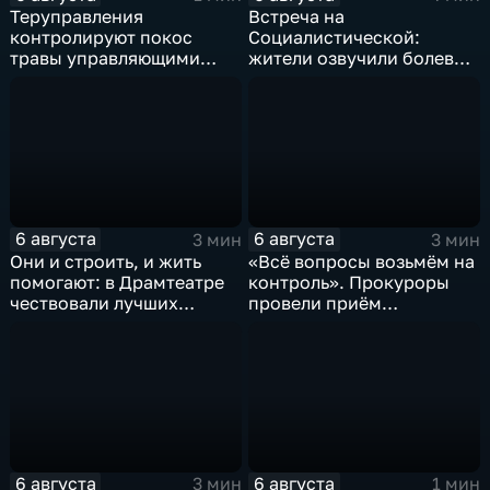
Теруправления
Встреча на
контролируют покос
Социалистической:
травы управляющими
жители озвучили болевые
компаниями
точки, Максим Косенков
дал ответы
6 августа
6 августа
3 мин
3 мин
Они и строить, и жить
«Всё вопросы возьмём на
помогают: в Драмтеатре
контроль». Прокуроры
чествовали лучших
провели приём
строителей
участников СВО
6 августа
6 августа
3 мин
1 мин