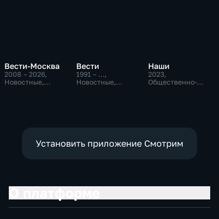
Вести-Москва
Вести
Наши
2008 – 2026
,
1991 – …
,
2023
,
Новостные,
Новостные,
Общественно-
Общественно-
Общественно-
политические
политические,
политические,
социально-
социально-
экономические
экономические
Установить приложение Смотрим
О платформе