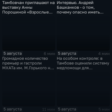
Тамбовчан приглашают на
Интервью. Андрей
выставку Анны
Башканков - о том,
Порошиной «Взрослые
почему опасно иметь
Дети»
дело с
"раздолжнителями"
5 августа
5 августа
6 мин
4 мин
Громадное количество
На особом контроле: в
премьер и гастроли
Тамбове оценили систему
МХАТа им. М.Горького на
медпомощи для
сцене тамбовской драмы
участников СВО
5 августа
5 августа
11 мин
5 мин