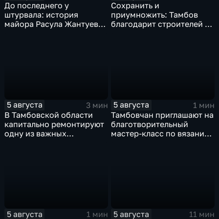
До последнего у
Сохранить и
штурвала: история
приумножить: Тамбов
майора Расула Жантуева,
благодарит строителей за
ценой жизни спасшего
вклад в развитие города
жителей Бурети
5 августа
5 августа
3 мин
1 мин
В Тамбовской области
Тамбовчан приглашают на
капитально ремонтируют
благотворительный
одну из важных
мастер-класс по вязанию
транспортных артерий
для «Крошек с ладошку»
5 августа
5 августа
1 мин
11 мин