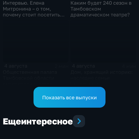
Интервью. Елена
Каким будет 240 сезон в
Митронина – о том,
Тамбовском
почему стоит посетить
драматическом театре?
выставку «Неизвестный
Агапкин»
4 августа
4 августа
2 мин
4 мин
Общественная палата
Дом, хранящий историю:
Тамбовской области
наследие семьи
проверяет качество
Чичериных
оказания медпомощи
участникам СВО
Показать все выпуски
Еще
интересное