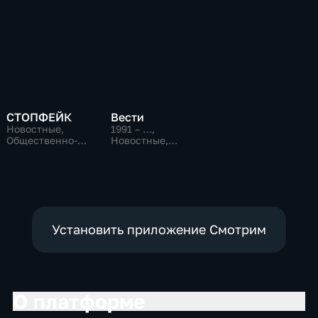
СТОПФЕЙК
Вести
Новостные,
1991 – …
,
Общественно-
Новостные,
политические,
Общественно-
общество
политические,
социально-
экономические
Установить приложение Смотрим
О платформе