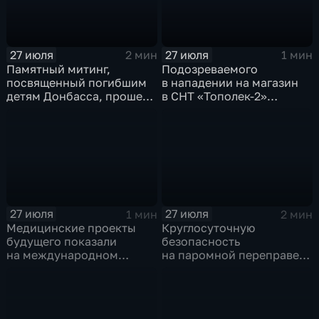
в предместье Рабочее
27 июля
27 июля
2 мин
1 мин
Памятный митинг,
Подозреваемого
посвященный погибшим
в нападении на магазин
детям Донбасса, прошел
в СНТ «Тополек-2»
сегодня в Иркутске
задержали в Иркутске
27 июля
27 июля
1 мин
2 мин
Медицинские проекты
Круглосуточную
будущего показали
безопасность
на международном
на паромной переправе
конгрессе роботической
к острову Ольхон в разгар
хирургии
туристического сезона
обеспечивают
сотрудники ОМОН