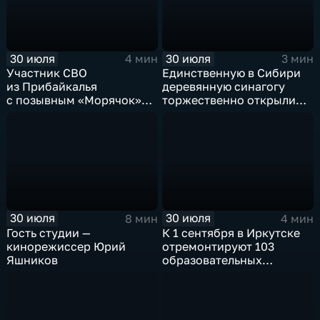
30 июля
30 июля
4 мин
3 мин
Участник СВО
Единственную в Сибири
из Прибайкалья
деревянную синагогу
с позывным «Морячок»
торжественно открыли
и губернатор Игорь
в архитектурно-
Кобзев встретились
этнографическом музее
в Иркутске
«Тальцы»
30 июля
30 июля
8 мин
4 мин
Гость студии —
К 1 сентября в Иркутске
кинорежиссер Юрий
отремонтируют 103
Яшников
образовательных
учреждения