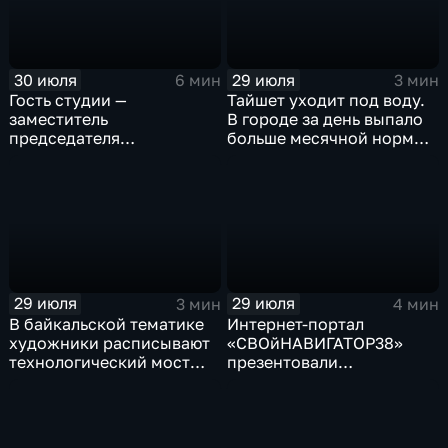
30 июля
29 июля
6 мин
3 мин
Гость студии —
Тайшет уходит под воду.
заместитель
В городе за день выпало
председателя
больше месячной нормы
правительства Иркутской
осадков
области Наталья
Дикусарова
29 июля
29 июля
3 мин
4 мин
В байкальской тематике
Интернет-портал
художники расписывают
«СВОйНАВИГАТОР38»
технологический мост
презентовали
через реку Ушаковку
в правительстве
в Иркутске
Иркутской области