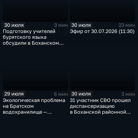
30 июля
30 июля
3 мин
23 мин
Подготовку учителей
Эфир от 30.07.2026 (11:30)
бурятского языка
обсудили в Боханском
педагогическом
колледже
29 июля
30 июля
6 мин
3 мин
Экологическая проблема
31 участник СВО прошел
на Братском
диспансеризацию
водохранилище —
в Боханской районной
нашествие бакланов
больнице
привело к падению улова
рыбы