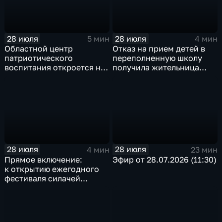
28 июля
28 июля
5 мин
4 мин
Областной центр
Отказ на прием детей в
патриотического
переполненную школу
воспитания откроется на
получила жительница
базе иркутского Дома
Грановщины Ольга Джура
офицеров
28 июля
28 июля
4 мин
23 мин
Прямое включение:
Эфир от 28.07.2026 (11:30)
к открытию ежегодного
фестиваля силачей
«Владимиръ» в эти
минуты готовятся
на территории
Каштаковской рощи