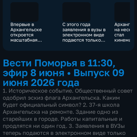
Впервые в
С этого года
Архангел
Архангельске
заявления в вузы в
на неско
откроется
электронном виде
стал
масштабная
подаются только
кинемато
выставка под
через портал
столицей
названием «Гелий
«Госуслуги»
Севера
Коржев. Свет и
Вести Поморья в 11:30,
тень»
эфир 8 июня
•
Выпуск 09
июня 2026 года
1. Историческое событие. Общественный совет
одобрил эскиз флага Архангельска. Каким
будет официальный символ? 2. 37-я школа
Архангельска на ремонте. Здание одно из
старейших в городе. Работы капитальные и
продлятся ни один год. 3. Заявления в ВУЗы
теперь подаются в электронном виде только