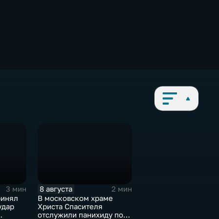
8 августа
3 мин
2 мин
ринял
В московском храме
удар
Христа Спасителя
отслужили панихиду по