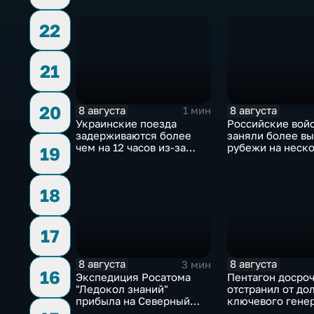
логистической,
для водоснабже
топливной и
22
энергетической
инфраструктуры в Киеве
21
20
8 августа
8 августа
1 мин
Украинские поезда
Российские вой
задерживаются более
заняли более в
чем на 12 часов из-за
рубежи на неск
19
угрозы обстрелов
направлениях в 
18
17
8 августа
8 августа
3 мин
16
Экспедиция Росатома
Пентагон досро
"Ледокол знаний"
отстранил от до
прибыла на Северный
ключевого гене
полюс
Чарльза Костан