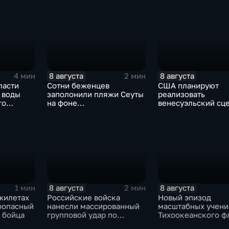
8 августа
8 августа
4 мин
2 мин
ласти
Сотни беженцев
США планируют
 воды
заполонили пляжи Сеуты
реализовать
го
на фоне
венесуэльский сц
катастрофического
для смены власти 
миграционного кризиса
8 августа
8 августа
1 мин
2 мин
жилетах
Российские войска
Новый эпизод
оопасный
нанесли массированный
масштабных учени
 бойца
групповой удар по
Тихоокеанского ф
стратегическим объектам