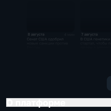
против России
8 августа
7 августа
4 мин
Сенат США одобрил
В США генетики
новые санкции против
стартап, чтобы 
России
людям с аллерги
собак
О платформе