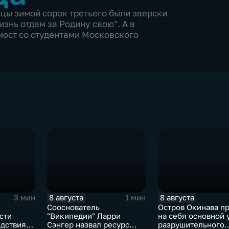
цы зимой сорок третьего были зверски
знь отдам за Родину свою". А в
мост со студентами Московского
8 августа
8 августа
3 мин
1 мин
Сооснователь
Остров Окинава п
сти
"Википедии" Ларри
на себя основной 
едствия
Сэнгер назвал ресурс
разрушительного