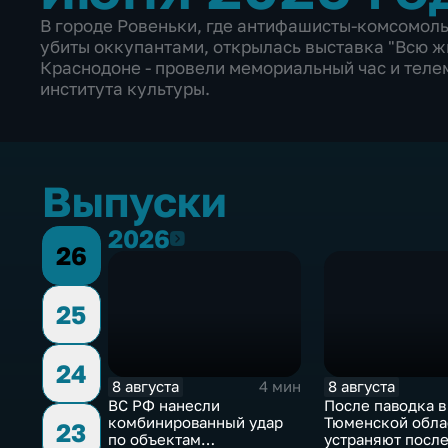
В городе Ровеньки, где антифашисты-комсомоль
убиты оккупантами, открылась выставка "Всю жи
Краснодоне - провели мемориальный час и теле
института культуры.
Выпуски
2026
2026
26
25
24
8 августа
8 августа
4 мин
ВС РФ нанесли
После паводка в
комбинированный удар
Тюменской обла
23
по объектам
устраняют посл