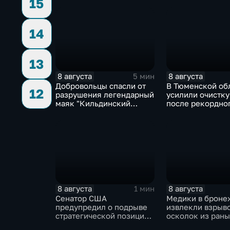
15
14
13
8 августа
8 августа
5 мин
Добровольцы спасли от
В Тюменской об
12
разрушения легендарный
усилили очистку
маяк "Кильдинский
после рекордно
Северный"
летнего паводка
8 августа
8 августа
1 мин
Сенатор США
Медики в броне
предупредил о подрыве
извлекли взрыв
стратегической позиции
осколок из раны
из-за новых пошлин