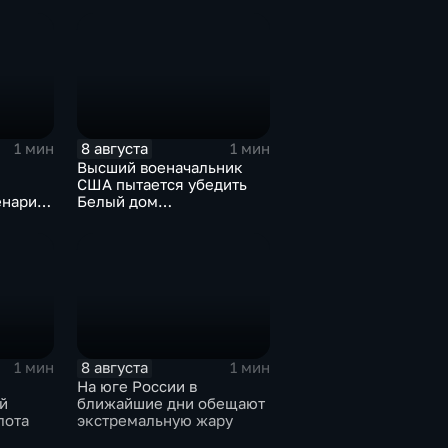
жертвах обстрела
Цхинвала
8 августа
1 мин
1 мин
Высший военачальник
США пытается убедить
енарий
Белый дом
на Кубе
незамедлительно
завершить конфликт с
Ираном
8 августа
1 мин
1 мин
На юге России в
й
ближайшие дни обещают
лота
экстремальную жару