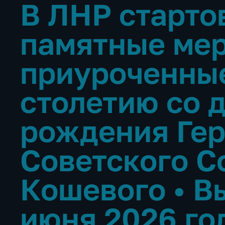
В ЛНР старто
памятные мер
приуроченны
столетию со 
рождения Ге
Советского С
Кошевого
•
В
июня 2026 го