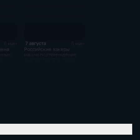
7 августа
6 мин
5 мин
чена
Российские хакеры
онных
нашли подтверждение
ов
участия НАТО в ударах по
России