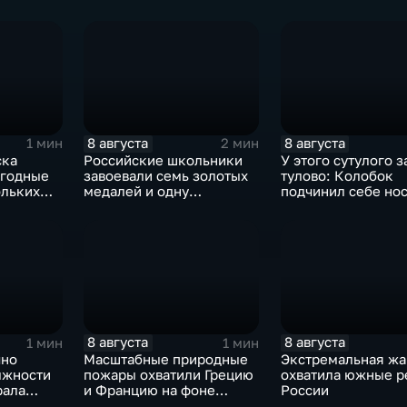
ния
инструментом
тайфуна "Дельфин
пропаганды
8 августа
8 августа
1 мин
2 мин
ска
Российские школьники
У этого сутулого 
ыгодные
завоевали семь золотых
тулово: Колобок
ольких
медалей и одну
подчинил себе но
зоне СВО
бронзовую на турнире по
в новом сказочно
ИИ
блокбастере
8 августа
8 августа
1 мин
1 мин
чно
Масштабные природные
Экстремальная жа
лжности
пожары охватили Грецию
охватила южные р
рала
и Францию на фоне
России
цу
европейской засухи