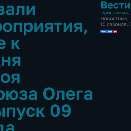
вали
Вести
Программа
,
оприятия,
Новостные
,
15 сезонов,
е к
дня
роя
оюза Олега
ыпуск 09
да