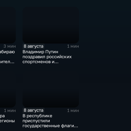
"
погибшим жителям
Южной Осетии
8 августа
3 мин
1 мин
забираю
Владимир Путин
поздравил российских
сителя
спортсменов и
м
физкультурников с
профессиональным
праздником
8 августа
1 мин
1 мин
ра
В республике
егионы
приспустили
государственные флаги и
зажгли свечи в память о