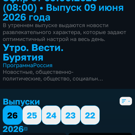
(08:00)
•
Выпуск 09 июня
2026 года
В утреннем выпуске выдаются новости
развлекательного характера, которые задают
оптимистичный настрой на весь день.
Утро. Вести.
Бурятия
Программа
Россия
Новостные
,
общественно-
политические
,
общество
,
социально-
экономические
,
5 сезонов, 1900 выпусков
Выпуски
26
25
24
23
22
2026
2026