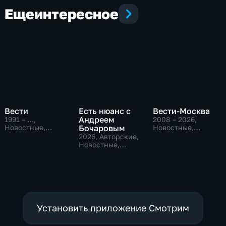
Еще
интересное
Вести
Есть нюанс с
Вести-Москва
Андреем
1991 – …
,
2008 – 2026
,
Новостные,
Бочаровым
Новостные,
Общественно-
Общественно-
2026
, Авторские,
политические,
политические,
Новостные,
социально-
социально-
общественно-
экономические
экономические
политические
Установить приложение Смотрим