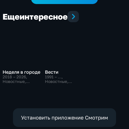
Еще
интересное
Неделя в городе
Вести
2018 – 2026
,
1991 – …
,
Новостные,
Новостные,
Общественно-
Общественно-
политические,
политические,
общество
социально-
экономические
Установить приложение Смотрим