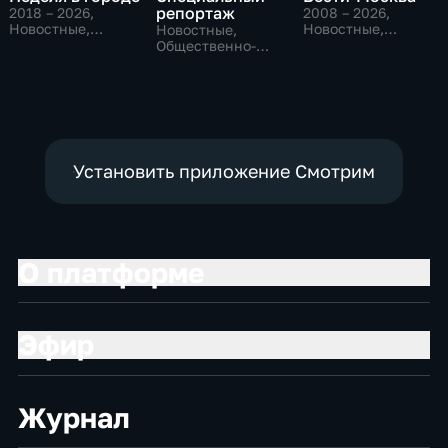
репортаж
2018 – 2026
,
2008 – 2026
,
Новостные,
Новостные,
Новостные,
Общество,
Общественно-
Общественно-
общественно-
политические,
политические,
политические
социально-
социально-
экономические
экономические
Установить приложение Смотрим
О платформе
Эфир
Журнал