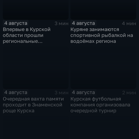
4 августа
4 августа
3 мин
4 мин
Впервые в Курской
Куряне занимаются
области прошли
спортивной рыбалкой на
региональные
водоёмах региона
соревнования по
мотоджимхане
4 августа
4 августа
3 мин
2 мин
Очередная вахта памяти
Курская футбольная
проходит в Знаменской
компания организовала
роще Курска
очередной турнир