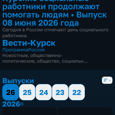
работники продолжают
помогать людям
•
Выпуск
08 июня 2026 года
Сегодня в России отмечают день социального
работника.
Вести-Курск
Программа
Россия
Новостные
,
общественно-
политические
,
общество
,
социально-
экономические
,
5 сезонов, 12979 выпусков
Выпуски
26
25
24
23
22
2026
2026