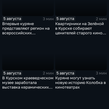
5 августа
5 августа
3 мин
2 мин
Впервые куряне
Квартирники на Зелёной
представляют регион на
в Курске собирают
всероссийских
ценителей старого кино
юношеских
уже 8 лет
соревнованиях по игре в
лапту
5 августа
5 августа
2 мин
3 мин
В Курском краеведческом
Куряне могут узнать
музее заработала
новую историю Колобка в
выставка керамических
кинотеатрах
игрушек в традиционных
нарядах нашего края