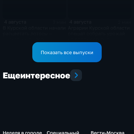
4 августа
4 августа
3 мин
2 мин
В Курской области начали
Аграрии Курской области
расцветать лотосы —
спешат собрать урожай
уникальные цветы
на полях региона
Показать все выпуски
Еще
интересное
Неделя в городе
Специальный
Вести-Москва