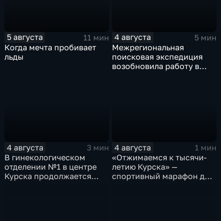
5 августа
4 августа
11 мин
5 мин
Когда мечта пробивает
Межрегиональная
льды
поисковая экспедиция
возобновила работу в
Знаменской роще Курска
4 августа
4 августа
3 мин
1 мин
В гинекологическом
«Отжимаемся к тысячи-
отделении №1 в центре
летию Курска» —
Курска продолжается
спортивный марафон для
реконструкция
горожан