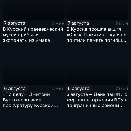
7 августа
7 августа
2 мин
2 мин
В Курский краеведческий
В Курске прошла акция
музей прибыли
«Свеча Памяти» — куряне
экспонаты из Ямала
почтили память погибших
в результате вторжения
ВСУ
6 августа
6 августа
1 мин
7 мин
«По делу»: Дмитрий
6 августа — День памяти о
Бурко возглавил
жертвах вторжения ВСУ в
прокуратуру Курской
приграничные районы
области
Курской области