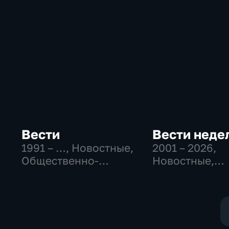
Вести
Вести неде
1991 – …
, Новостные,
2001 – 2026
,
Общественно-
Новостные,
политические,
Общественно
социально-
политические
экономические