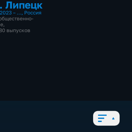
. Липецк
2023 – …
,
Россия
общественно-
ие
,
080 выпусков