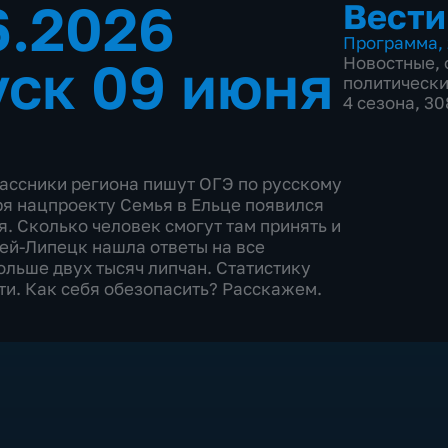
6.2026
Вести
Программа
,
ск 09 июня
Новостные
,
политическ
4 сезона, 3
лассники региона пишут ОГЭ по русскому
ря нацпроекту Семья в Ельце появился
. Сколько человек смогут там принять и
ей-Липецк нашла ответы на все
ольше двух тысяч липчан. Статистику
дети. Как себя обезопасить? Расскажем.