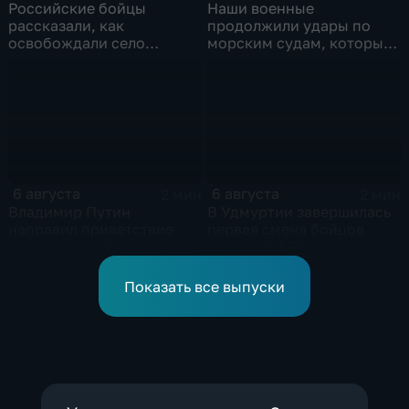
Российские бойцы
Наши военные
рассказали, как
продолжили удары по
освобождали село
морским судам, которые
Зарница в Запорожской
перевозят военные грузы
области
6 августа
6 августа
2 мин
2 мин
Владимир Путин
В Удмуртии завершилась
направил приветствие
первая смена бойцов
участникам Российско-
отряда "БАРС"
киргизского
экономического форума
Показать все выпуски
и Российско-киргизской
межрегиональной
конференции