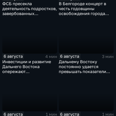
ФСБ пресекла
В Белгороде концерт в
деятельность подростков,
честь годовщины
завербованных
освобождения города
украинскими
продолжился несмотря
спецслужбами для
на блэкаут
терактов в России
6 августа
6 августа
4 мин
3 мин
Инвестиции и развитие
Дальнему Востоку
Дальнего Востока
постоянно удается
опережают
превышать показатели
среднероссийские
привлечения
показатели
инвестицийВ
6 августа
6 августа
1 мин
1 мин