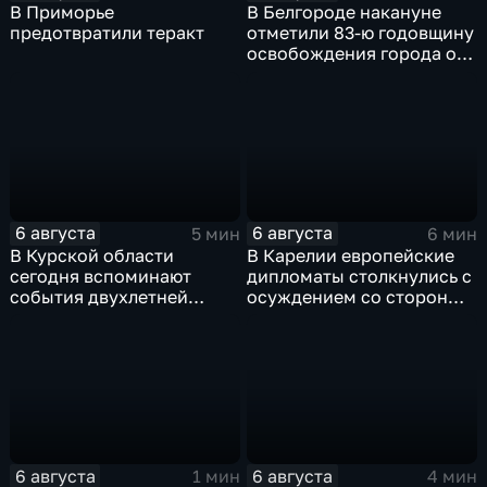
В Приморье
В Белгороде накануне
предотвратили теракт
отметили 83-ю годовщину
освобождения города от
немецко-фашистских
захватчиков
6 августа
6 августа
5 мин
6 мин
В Курской области
В Карелии европейские
сегодня вспоминают
дипломаты столкнулись с
события двухлетней
осуждением со стороны
давности
жителей
6 августа
6 августа
1 мин
4 мин