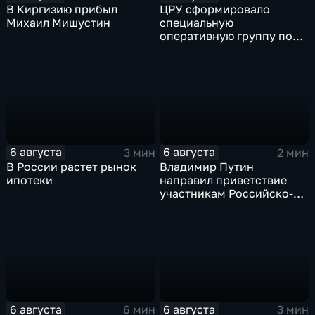
В Киргизию прибыл
ЦРУ сформировало
Михаил Мишустин
специальную
оперативную группу по
смене власти на Кубе.
6 августа
6 августа
3 мин
2 мин
В России растет рынок
Владимир Путин
ипотеки
направил приветствие
участникам Российско-
киргизского
экономического форума
и Российско-киргизской
межрегиональной
конференции
6 августа
6 августа
6 мин
3 мин