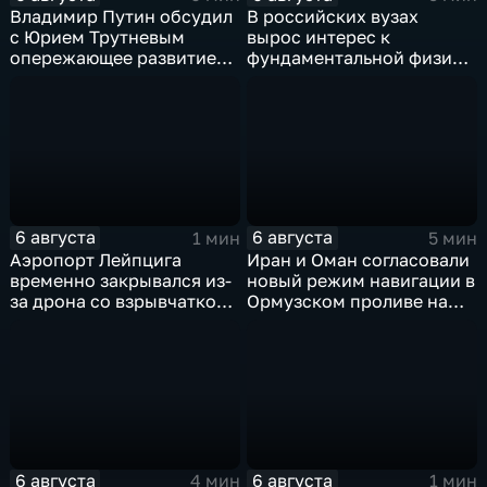
Владимир Путин обсудил
В российских вузах
с Юрием Трутневым
вырос интерес к
опережающее развитие
фундаментальной физике
Дальнего Востока
и авиастроению на фоне
перехода к новой модели
образования
6 августа
6 августа
1 мин
5 мин
Аэропорт Лейпцига
Иран и Оман согласовали
временно закрывался из-
новый режим навигации в
за дрона со взрывчаткой
Ормузском проливе на
рядом с украинским
фоне нехватки
грузовым самолетом
боеприпасов у США
6 августа
6 августа
4 мин
1 мин