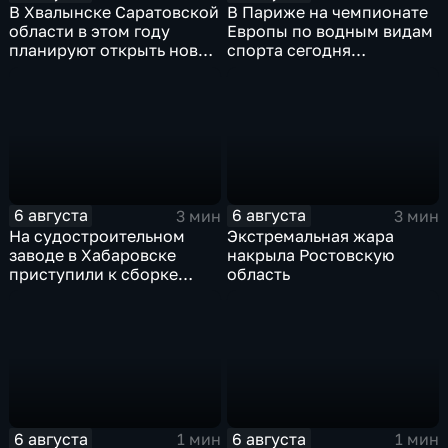
В Хвалынске Саратовской
В Париже на чемпионате
области в этом году
Европы по водным видам
планируют открыть новую
спорта сегодня
больницу
завершаются
выступления по прыжкам
в воду
6 августа
6 августа
3 мин
3 мин
На судостроительном
Экстремальная жара
заводе в Хабаровске
накрыла Ростовскую
приступили к сборке
область
дебаркадеров
6 августа
6 августа
1 мин
1 мин