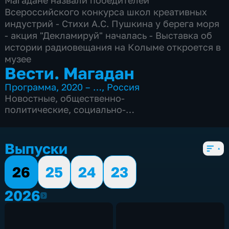
Магадане назвали победителей
Всероссийского конкурса школ креативных
индустрий - Стихи А.С. Пушкина у берега моря
- акция "Декламируй" началась - Выставка об
истории радиовещания на Колыме откроется в
музее
Вести. Магадан
Программа
,
2020 – …
,
Россия
Новостные
,
общественно-
политические
,
социально-
экономические
,
Ежедневные
,
новостные
,
4 сезона, 1181 выпуск
Выпуски
26
25
24
23
2026
2026