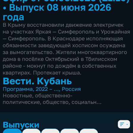
•
Выпуск 08 июня 2026
года
В Крыму восстановили движение электричек
на участках Яркая — Симферополь и Урожайная
— Симферополь. В Краснодаре исполняющая
обязанности заведующей хосписом осуждена
за вымогательство. Жители многоквартирного
дома в посёлке Октябрьский в Тбилисском
районе - мокнут по дождём в собственных
квартирах. Протекает крыша.
Вести. Кубань
Программа
,
2022 – …
,
Россия
Новостные
,
общественно-
политические
,
общество
,
социально-
экономические
,
5 сезонов, 2540 выпусков
Выпуски