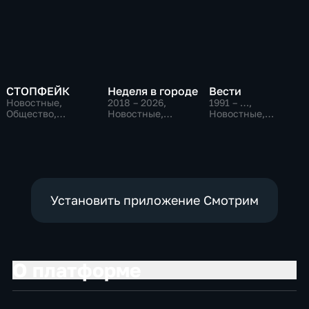
СТОПФЕЙК
Неделя в городе
Вести
Новостные,
2018 – 2026
,
1991 – …
,
Общество,
Новостные,
Новостные,
общественно-
Общество,
Общественно-
политические
общественно-
политические,
политические
социально-
экономические
Установить приложение Смотрим
О платформе