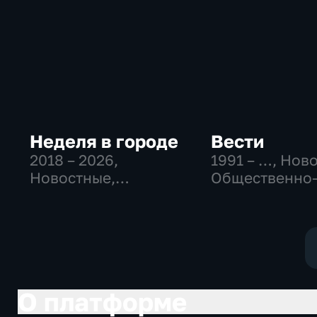
Неделя в городе
Вести
2018 – 2026
,
1991 – …
, Нов
Новостные,
Общественно
Общественно-
политические
политические,
социально-
общество
экономически
О платформе