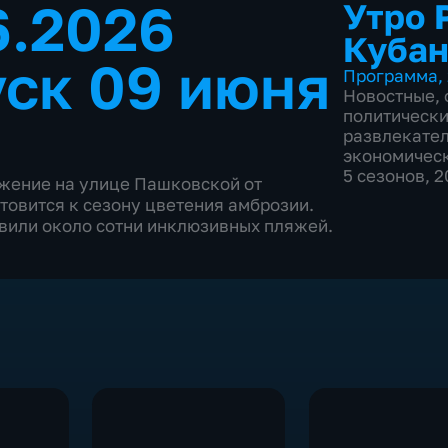
6.2026
Утро 
Кубан
ск 09 июня
Программа
,
Новостные
,
политическ
развлекате
экономичес
5 сезонов, 
ижение на улице Пашковской от
овится к сезону цветения амброзии.
вили около сотни инклюзивных пляжей.