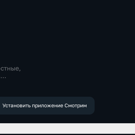
остные,
-
,
е
Установить приложение Смотрим