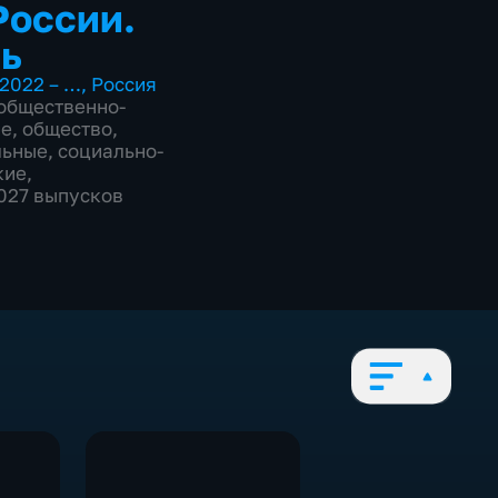
России.
ь
2022 – …
,
Россия
общественно-
ие
,
общество
,
льные
,
социально-
кие
,
2027 выпусков