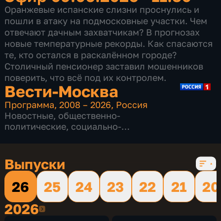
Оранжевые испанские слизни проснулись и
пошли в атаку на подмосковные участки. Чем
отвечают дачным захватчикам? В прогнозах
новые температурные рекорды. Как спасаются
те, кто остался в раскалённом городе?
Столичный пенсионер заставил мошенников
поверить, что всё под их контролем.
Вести-Москва
Программа
,
2008 – 2026
,
Россия
Новостные
,
общественно-
политические
,
социально-
экономические
,
16 сезонов, 12229 выпусков
Выпуски
26
25
24
23
22
21
20
2026
2026