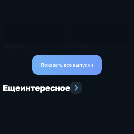
20 июля
17 июля
18 мин
20 мин
"Вести.Брянск"
"Вести. Брянск"
Показать все выпуски
Еще
интересное