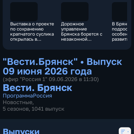
Выставка о проекте
Дорожное
В Брянске
по сохранению
управление
подростко
крапчатого суслика
Брянска борется с
особенно
открылась в
незаконной
развития
Брянске
рекламой на
заключил
остановках
трудовые
контракт
"Вести.Брянск"
•
Выпуск
09 июня 2026 года
(эфир "Россия 1" 09.06.2026 в 11:30)
Вести. Брянск
Программа
Россия
Новостные
,
5 сезонов, 1041 выпуск
Выпуски