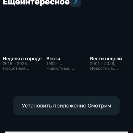
Еще
интересное
Неделя в городе
Вести
Вести недели
2018 – 2026
,
1991 – …
,
2001 – 2026
,
Новостные,
Новостные,
Новостные,
Общество,
Общественно-
Общественно-
общественно-
политические,
политические
политические
социально-
экономические
Установить приложение Смотрим