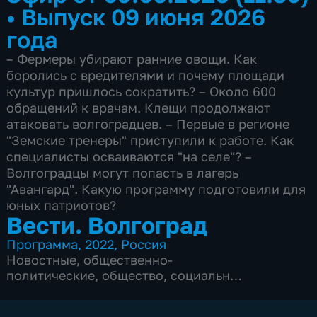
•
Выпуск 09 июня 2026
года
– Фермеры убирают ранние овощи. Как
боролись c вредителями и почему площади
культур пришлось сократить? – Около 600
обращений к врачам. Клещи продолжают
атаковать волгоградцев. – Первые в регионе
"Земские тренеры" приступили к работе. Как
специалисты осваиваются "на селе"? –
Волгоградцы могут попасть в лагерь
"Авангард". Какую программу подготовили для
юных патриотов?
Вести. Волгоград
Программа
,
2022
,
Россия
Новостные
,
общественно-
политические
,
общество
,
социально-
экономические
,
Ежедневные
,
новостные
,